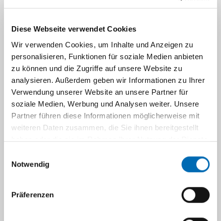
Forschung und Lehre sind ein wichtiger Aspekt
Diese Webseite verwendet Cookies
unserer Arbeit. In den letzten Jahren sind eine
Wir verwenden Cookies, um Inhalte und Anzeigen zu
große Anzahl an wissenschaftliche Publikation
personalisieren, Funktionen für soziale Medien anbieten
mit Erst- oder Ko-Autorenschaft publiziert
zu können und die Zugriffe auf unsere Website zu
worden. Mehrere Promotionsarbeiten wurden
analysieren. Außerdem geben wir Informationen zu Ihrer
betreut und zum Abschluss gebracht.
Verwendung unserer Website an unsere Partner für
soziale Medien, Werbung und Analysen weiter. Unsere
Partner führen diese Informationen möglicherweise mit
Folgende zwei Themen stehen momentan
weiteren Daten zusammen, die Sie ihnen bereitgestellt
haben oder die sie im Rahmen Ihrer Nutzung der Dienste
im Mittelpunkt unseres
gesammelt haben.
Forschungsinteresses:
Einwilligungsauswahl
Notwendig
Echtzeit MRT
Diffusionsbildgebung bei Kindern und
Präferenzen
Jugendlichen