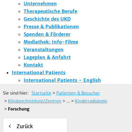
Unternehmen
Therapeutische Berufe
Geschichte des UKD
Presse & Publikationen
Spenden & Förderer
Mediathek: Info-Filme
Veranstaltungen
Lageplan & Anfahrt
Kontakt
International Patients
International Patients - English
Sie sind hier:
Startseite
>
Patienten & Besucher
>
Kliniken/Institute/Zentren
> ...
>
Kinderradiologie
>
Forschung
Zurück