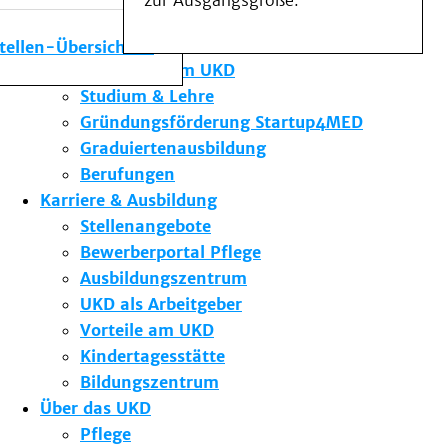
zur Ausgangsgröße.
Medizinische Fakultät
Die Institute des UKD
stellen-Übersicht
Forschung am UKD
Studium & Lehre
Gründungsförderung Startup4MED
Graduiertenausbildung
Berufungen
Karriere & Ausbildung
Stellenangebote
Bewerberportal Pflege
Ausbildungszentrum
UKD als Arbeitgeber
Vorteile am UKD
Kindertagesstätte
Bildungszentrum
Über das UKD
Pflege