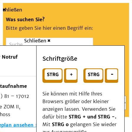
Schließen
Was suchen Sie?
Bitte geben Sie hier einen Begriff ein:
Schließen
Suche
Presse
Kontakt
Aa
Notfall
 Notruf
Schriftgröße
Menü
Suchen
Patienten & Besucher
oder
Kliniken/Institute/Zentren
Wählen Sie ein Thema für Ihren Schnelleinstieg
otaufnahme
Als Patient am UKD
Sie können mit Hilfe Ihres
) 81 – 17012
Beratung und Unterstützung
Browsers größer oder kleiner
 ZOM II,
Veranstaltungen
anzeigen lassen. Verwenden Sie
choss
Kommunikation im Medizinwesen (KIM)
dafür bitte
STRG + und STRG -.
Notfall
Mit
STRG o
gelangen Sie wieder
eplan ansehen
Forschung & Lehre