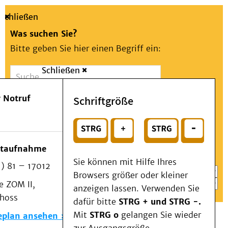
Schließen
Was suchen Sie?
Bitte geben Sie hier einen Begriff ein:
Schließen
Suche
Presse
Kontakt
Aa
Notfall
 Notruf
Schriftgröße
Menü
Suchen
Patienten & Besucher
oder
Kliniken/Institute/Zentren
Wählen Sie ein Thema für Ihren Schnelleinstieg
otaufnahme
Als Patient am UKD
Sie können mit Hilfe Ihres
) 81 – 17012
Beratung und Unterstützung
Browsers größer oder kleiner
 ZOM II,
Veranstaltungen
anzeigen lassen. Verwenden Sie
choss
Kommunikation im Medizinwesen (KIM)
dafür bitte
STRG + und STRG -.
Notfall
Mit
STRG o
gelangen Sie wieder
eplan ansehen
Forschung & Lehre