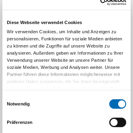
Immunreaktionen nach Infektionen
Virus- induzierte Leberschädigung
Virale Infektionen
Diese Webseite verwendet Cookies
Chronisch virale Infektionen
Wir verwenden Cookies, um Inhalte und Anzeigen zu
Bakterielle Infektionen
personalisieren, Funktionen für soziale Medien anbieten
zu können und die Zugriffe auf unsere Website zu
analysieren. Außerdem geben wir Informationen zu Ihrer
Verwendung unserer Website an unsere Partner für
soziale Medien, Werbung und Analysen weiter. Unsere
Partner führen diese Informationen möglicherweise mit
weiteren Daten zusammen, die Sie ihnen bereitgestellt
haben oder die sie im Rahmen Ihrer Nutzung der Dienste
gesammelt haben.
Immunologie
Einwilligungsauswahl
Notwendig
Zytokin induzierte Leberschädigung
und septischer Schock
Präferenzen
Immunologische Mechanismen