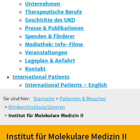
Unternehmen
Therapeutische Berufe
Geschichte des UKD
Presse & Publikationen
Spenden & Förderer
Mediathek: Info-Filme
Veranstaltungen
Lageplan & Anfahrt
Kontakt
International Patients
International Patients - English
Sie sind hier:
Startseite
>
Patienten & Besucher
>
Kliniken/Institute/Zentren
>
Institut für Molekulare Medizin II
Institut für Molekulare Medizin II