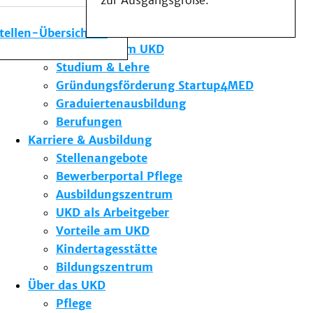
zur Ausgangsgröße.
Medizinische Fakultät
Die Institute des UKD
stellen-Übersicht
Forschung am UKD
Studium & Lehre
Gründungsförderung Startup4MED
Graduiertenausbildung
Berufungen
Karriere & Ausbildung
Stellenangebote
Bewerberportal Pflege
Ausbildungszentrum
UKD als Arbeitgeber
Vorteile am UKD
Kindertagesstätte
Bildungszentrum
Über das UKD
Pflege