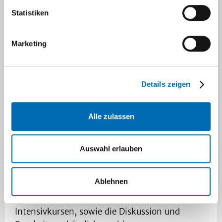
Antitumorale Immunantwort
Statistiken
Marketing
Forschung und Lehre
Details zeigen
Die Molekulare Medizin bildet eine
Schnittstelle zwischen klinisch angewandter
Alle zulassen
Forschung und biomedizinischer
Grundlagenforschung. Dabei sollen die
Ursachen von Krankheitsbildern verstanden
Auswahl erlauben
werden um diese durch die neu aufgedeckten
Mechanismen zukünftig besser behandeln zu
Ablehnen
können. Das Lehrkonzept beinhaltet zudem die
Mitarbeit in Graduiertenkollegs, das Studium in
Intensivkursen, sowie die Diskussion und