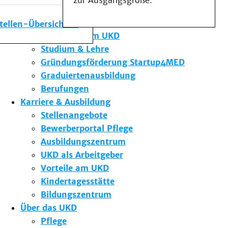
zur Ausgangsgröße.
Medizinische Fakultät
Die Institute des UKD
stellen-Übersicht
Forschung am UKD
Studium & Lehre
Gründungsförderung Startup4MED
Graduiertenausbildung
Berufungen
Karriere & Ausbildung
Stellenangebote
Bewerberportal Pflege
Ausbildungszentrum
UKD als Arbeitgeber
Vorteile am UKD
Kindertagesstätte
Bildungszentrum
Über das UKD
Pflege