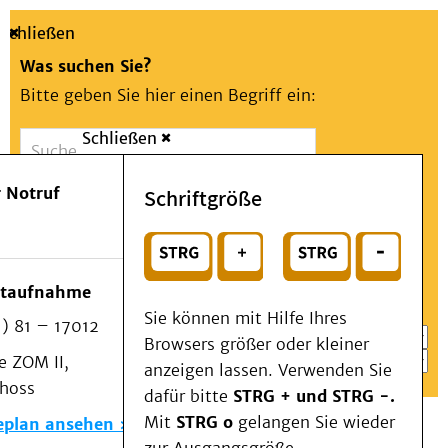
Schließen
Was suchen Sie?
Bitte geben Sie hier einen Begriff ein:
Schließen
Suche
Presse
Kontakt
Aa
Notfall
 Notruf
Schriftgröße
Menü
Suchen
Patienten & Besucher
oder
Kliniken/Institute/Zentren
Wählen Sie ein Thema für Ihren Schnelleinstieg
otaufnahme
Als Patient am UKD
Sie können mit Hilfe Ihres
) 81 – 17012
Beratung und Unterstützung
Browsers größer oder kleiner
 ZOM II,
Veranstaltungen
anzeigen lassen. Verwenden Sie
choss
Kommunikation im Medizinwesen (KIM)
dafür bitte
STRG + und STRG -.
Notfall
Mit
STRG o
gelangen Sie wieder
eplan ansehen
Forschung & Lehre