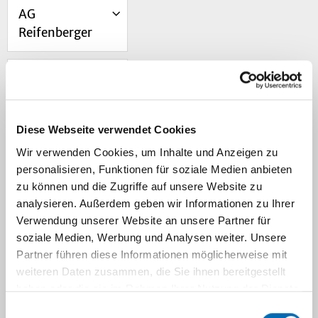
AG
Reifenberger
AG Korth
AG Leprivier
Diese Webseite verwendet Cookies
Wir verwenden Cookies, um Inhalte und Anzeigen zu
personalisieren, Funktionen für soziale Medien anbieten
AG Lim
zu können und die Zugriffe auf unsere Website zu
analysieren. Außerdem geben wir Informationen zu Ihrer
AG Weggen
Verwendung unserer Website an unsere Partner für
soziale Medien, Werbung und Analysen weiter. Unsere
Partner führen diese Informationen möglicherweise mit
weiteren Daten zusammen, die Sie ihnen bereitgestellt
Navigation
haben oder die sie im Rahmen Ihrer Nutzung der Dienste
gesammelt haben.
Funding
Einwilligungsauswahl