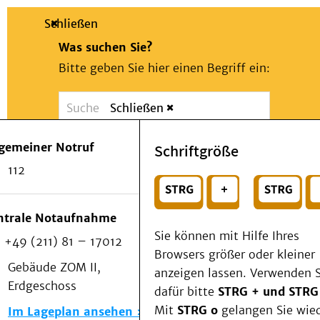
Schließen
Was suchen Sie?
Bitte geben Sie hier einen Begriff ein:
Schließen
Suche
Presse
Kontakt
Notfall
lgemeiner Notruf
Schriftgröße
Suchen
Patienten & Besucher
112
Kliniken/Institute/Zentren
oder
Als Patient am UKD
Beratung und Unterstützung
Wählen Sie ein Thema für Ihren Schnelleinstie
ntrale Notaufnahme
Veranstaltungen
Sie können mit Hilfe Ihres
+49 (211) 81 – 17012
Kommunikation im Medizinwesen (KIM)
Browsers größer oder kleiner
Notfall
Gebäude ZOM II,
anzeigen lassen. Verwenden S
Forschung & Lehre
Erdgeschoss
dafür bitte
STRG + und STRG
Medizinische Fakultät
Mit
STRG o
gelangen Sie wie
Im Lageplan ansehen
Die Institute des UKD