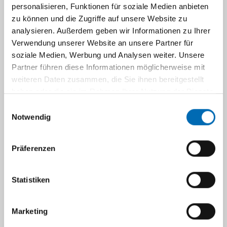
Dr. rer. nat. Sandra Weinhold
personalisieren, Funktionen für soziale Medien anbieten
zu können und die Zugriffe auf unsere Website zu
Wissenschaftliche Mitarbeiterin / AG
analysieren. Außerdem geben wir Informationen zu Ihrer
Natürliche Immunität
Verwendung unserer Website an unsere Partner für
Gebäude-Nr.
14.88
soziale Medien, Werbung und Analysen weiter. Unsere
Partner führen diese Informationen möglicherweise mit
Etage
2
weiteren Daten zusammen, die Sie ihnen bereitgestellt
Zimmer-Nr.
4
haben oder die sie im Rahmen Ihrer Nutzung der Dienste
gesammelt haben.
Einwilligungsauswahl
Notwendig
sandra.weinhold@med.uni-
duesseldorf.de
Präferenzen
+49(0)211-81-04329
Statistiken
+49(0)211-81-04317
Marketing