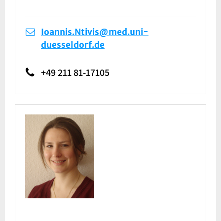
Ioannis.Ntivis@med.uni-
duesseldorf.de
+49 211 81-17105