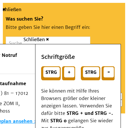
Schließen
Was suchen Sie?
Bitte geben Sie hier einen Begriff ein:
Schließen
Suche
Presse
Kontakt
Aa
Notfall
 Notruf
Schriftgröße
Menü
Suchen
Patienten & Besucher
oder
Kliniken/Institute/Zentren
Wählen Sie ein Thema für Ihren Schnelleinstieg
otaufnahme
Als Patient am UKD
Sie können mit Hilfe Ihres
) 81 – 17012
Beratung und Unterstützung
Browsers größer oder kleiner
 ZOM II,
Veranstaltungen
anzeigen lassen. Verwenden Sie
choss
Kommunikation im Medizinwesen (KIM)
dafür bitte
STRG + und STRG -.
Notfall
Mit
STRG o
gelangen Sie wieder
eplan ansehen
Forschung & Lehre