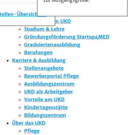
zur Ausgangsgröße.
Medizinische Fakultät
Die Institute des UKD
stellen-Übersicht
Forschung am UKD
Studium & Lehre
Gründungsförderung Startup4MED
Graduiertenausbildung
Berufungen
Karriere & Ausbildung
Stellenangebote
Bewerberportal Pflege
Ausbildungszentrum
UKD als Arbeitgeber
Vorteile am UKD
Kindertagesstätte
Bildungszentrum
Über das UKD
Pflege