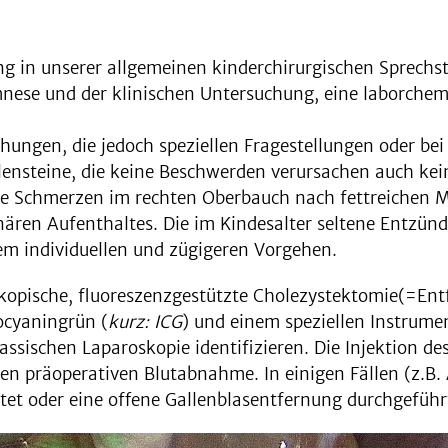
lung in unserer allgemeinen kinderchirurgischen Sprech
mnese und der klinischen Untersuchung, eine laborche
uchungen, die jedoch speziellen Fragestellungen oder be
llensteine, die keine Beschwerden verursachen auch kei
e Schmerzen im rechten Oberbauch nach fettreichen M
nären Aufenthaltes. Die im Kindesalter seltene Entzün
em individuellen und zügigeren Vorgehen.
kopische, fluoreszenzgestützte Cholezystektomie(=Entf
docyaningrün (
kurz: ICG
) und einem speziellen Instrume
lassischen Laparoskopie identifizieren. Die Injektion de
 präoperativen Blutabnahme. In einigen Fällen (z.B. A
tet oder eine offene Gallenblasentfernung durchgeführ