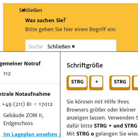
Schließen
Was suchen Sie?
Bitte geben Sie hier einen Begriff ein:
Schließen
Suche
Presse
Kontakt
Notfall
lgemeiner Notruf
Schriftgröße
Suchen
Patienten & Besucher
112
Kliniken/Institute/Zentren
oder
Als Patient am UKD
Beratung und Unterstützung
Wählen Sie ein Thema für Ihren Schnelleinstie
ntrale Notaufnahme
Veranstaltungen
Sie können mit Hilfe Ihres
+49 (211) 81 – 17012
Kommunikation im Medizinwesen (KIM)
Browsers größer oder kleiner
Notfall
Gebäude ZOM II,
anzeigen lassen. Verwenden S
Forschung & Lehre
Erdgeschoss
dafür bitte
STRG + und STRG
Medizinische Fakultät
Mit
STRG o
gelangen Sie wie
Im Lageplan ansehen
Die Institute des UKD