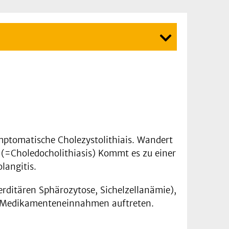
ymptomatische Cholezystolithiais. Wandert
(=Choledocholithiasis) Kommt es zu einer
langitis.
erditären Sphärozytose, Sichelzellanämie),
n Medikamenteneinnahmen auftreten.