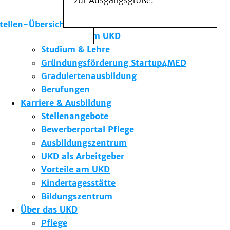
zur Ausgangsgröße.
Medizinische Fakultät
Die Institute des UKD
stellen-Übersicht
Forschung am UKD
Studium & Lehre
Gründungsförderung Startup4MED
Graduiertenausbildung
Berufungen
Karriere & Ausbildung
Stellenangebote
Bewerberportal Pflege
Ausbildungszentrum
UKD als Arbeitgeber
Vorteile am UKD
Kindertagesstätte
Bildungszentrum
Über das UKD
Pflege