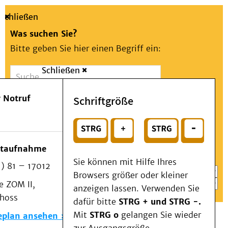
Schließen
Was suchen Sie?
Bitte geben Sie hier einen Begriff ein:
Schließen
Suche
Presse
Kontakt
Aa
Notfall
 Notruf
Schriftgröße
Menü
Suchen
Patienten & Besucher
oder
Kliniken/Institute/Zentren
Wählen Sie ein Thema für Ihren Schnelleinstieg
otaufnahme
Als Patient am UKD
Sie können mit Hilfe Ihres
) 81 – 17012
Beratung und Unterstützung
Browsers größer oder kleiner
 ZOM II,
Veranstaltungen
anzeigen lassen. Verwenden Sie
choss
Kommunikation im Medizinwesen (KIM)
dafür bitte
STRG + und STRG -.
Notfall
Mit
STRG o
gelangen Sie wieder
eplan ansehen
Forschung & Lehre