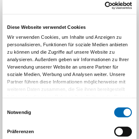
Ärzte
Diese Seite wird aktualisiert.
Sekretariat
Diese Webseite verwendet Cookies
Wir verwenden Cookies, um Inhalte und Anzeigen zu
personalisieren, Funktionen für soziale Medien anbieten
Pflege
zu können und die Zugriffe auf unsere Website zu
analysieren. Außerdem geben wir Informationen zu Ihrer
Verwendung unserer Website an unsere Partner für
Anästhesie
soziale Medien, Werbung und Analysen weiter. Unsere
Partner führen diese Informationen möglicherweise mit
Intensivmedizin
weiteren Daten zusammen, die Sie ihnen bereitgestellt
haben oder die sie im Rahmen Ihrer Nutzung der Dienste
gesammelt haben.
Einwilligungsauswahl
Notfallmedizin
Notwendig
Schmerzmedizi
Präferenzen
n