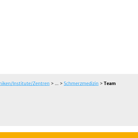
iniken/Institute/Zentren
> ...
>
Schmerzmedizin
>
Team