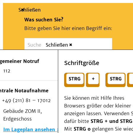
Schließen
Was suchen Sie?
Bitte geben Sie hier einen Begriff ein:
Schließen
Suche
Presse
Kontakt
Notfall
lgemeiner Notruf
Schriftgröße
Suchen
Patienten & Besucher
112
Kliniken/Institute/Zentren
oder
Als Patient am UKD
Beratung und Unterstützung
Wählen Sie ein Thema für Ihren Schnelleinstie
ntrale Notaufnahme
Veranstaltungen
Sie können mit Hilfe Ihres
+49 (211) 81 – 17012
Kommunikation im Medizinwesen (KIM)
Browsers größer oder kleiner
Notfall
Gebäude ZOM II,
anzeigen lassen. Verwenden S
Forschung & Lehre
Erdgeschoss
dafür bitte
STRG + und STRG
Medizinische Fakultät
Mit
STRG o
gelangen Sie wie
Im Lageplan ansehen
Die Institute des UKD