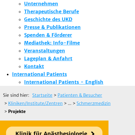
Unternehmen
Therapeutische Berufe
Geschichte des UKD
Presse & Publikationen
Spenden & Förderer
Mediathek: Info-Filme
Veranstaltungen
Lageplan & Anfahrt
Kontakt
International Patients
International Patients - English
Sie sind hier:
Startseite
>
Patienten & Besucher
>
Kliniken/Institute/Zentren
> ...
>
Schmerzmedizin
>
Projekte
Klinik für Anästhesiologie