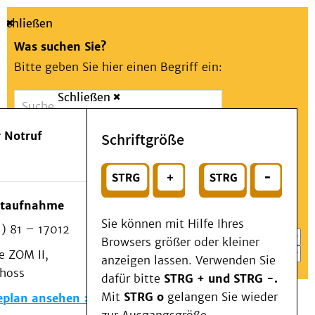
Schließen
Was suchen Sie?
Bitte geben Sie hier einen Begriff ein:
Schließen
Suche
Presse
Kontakt
Aa
Notfall
 Notruf
Schriftgröße
Menü
Suchen
Patienten & Besucher
oder
Kliniken/Institute/Zentren
Wählen Sie ein Thema für Ihren Schnelleinstieg
otaufnahme
Als Patient am UKD
Sie können mit Hilfe Ihres
) 81 – 17012
Beratung und Unterstützung
Browsers größer oder kleiner
 ZOM II,
Veranstaltungen
anzeigen lassen. Verwenden Sie
choss
Kommunikation im Medizinwesen (KIM)
dafür bitte
STRG + und STRG -.
Notfall
Mit
STRG o
gelangen Sie wieder
eplan ansehen
Forschung & Lehre