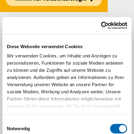
Zurück
Navigation
Projekte
Ärzte
Diese Webseite verwendet Cookies
Wir verwenden Cookies, um Inhalte und Anzeigen zu
personalisieren, Funktionen für soziale Medien anbieten
Sekretariat
zu können und die Zugriffe auf unsere Website zu
analysieren. Außerdem geben wir Informationen zu Ihrer
Verwendung unserer Website an unsere Partner für
Pflege
soziale Medien, Werbung und Analysen weiter. Unsere
Partner führen diese Informationen möglicherweise mit
Anästhesie
weiteren Daten zusammen, die Sie ihnen bereitgestellt
haben oder die sie im Rahmen Ihrer Nutzung der Dienste
gesammelt haben.
Einwilligungsauswahl
Intensivmedizin
Notwendig