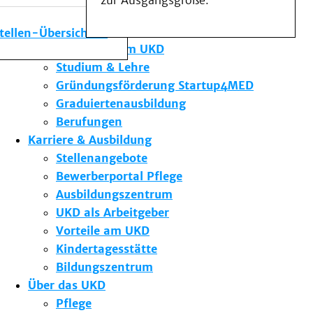
zur Ausgangsgröße.
Medizinische Fakultät
Die Institute des UKD
stellen-Übersicht
Forschung am UKD
Studium & Lehre
Gründungsförderung Startup4MED
Graduiertenausbildung
Berufungen
Karriere & Ausbildung
Stellenangebote
Bewerberportal Pflege
Ausbildungszentrum
UKD als Arbeitgeber
Vorteile am UKD
Kindertagesstätte
Bildungszentrum
Über das UKD
Pflege