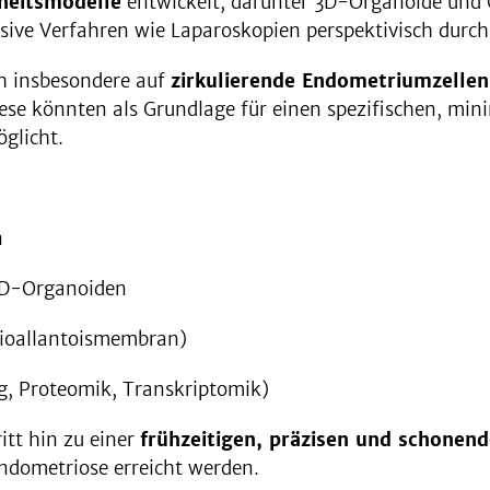
heitsmodelle
entwickelt, darunter 3D-Organoide und 
nvasive Verfahren wie Laparoskopien perspektivisch durc
ch insbesondere auf
zirkulierende Endometriumzellen
ese könnten als Grundlage für einen spezifischen, mini
glicht.
n
3D-Organoiden
ioallantoismembran)
, Proteomik, Transkriptomik)
itt hin zu einer
frühzeitigen, präzisen und schonen
ndometriose erreicht werden.