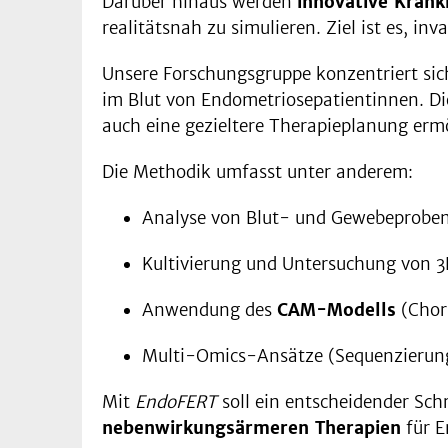
Darüber hinaus werden
innovative Krank
realitätsnah zu simulieren. Ziel ist es, i
Unsere Forschungsgruppe konzentriert si
im Blut von Endometriosepatientinnen. Di
auch eine gezieltere Therapieplanung ermö
Die Methodik umfasst unter anderem:
Analyse von Blut- und Gewebeprobe
Kultivierung und Untersuchung von 
Anwendung des
CAM-Modells
(Chor
Multi-Omics-Ansätze (Sequenzierung
Mit
EndoFERT
soll ein entscheidender Schr
nebenwirkungsärmeren Therapien
für E