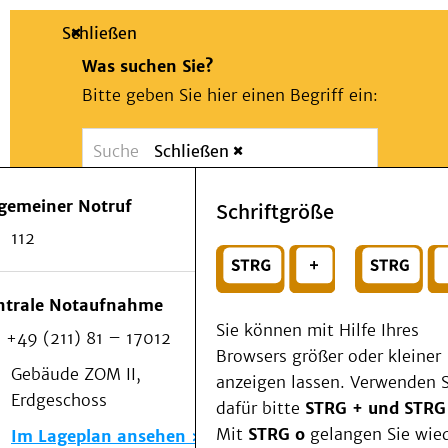
Schließen
Was suchen Sie?
Bitte geben Sie hier einen Begriff ein:
Schließen
Suche
Presse
Kontakt
Notfall
lgemeiner Notruf
Schriftgröße
Suchen
Patienten & Besucher
112
Kliniken/Institute/Zentren
oder
Als Patient am UKD
Beratung und Unterstützung
Wählen Sie ein Thema für Ihren Schnelleinstie
ntrale Notaufnahme
Veranstaltungen
Sie können mit Hilfe Ihres
+49 (211) 81 – 17012
Kommunikation im Medizinwesen (KIM)
Browsers größer oder kleiner
Notfall
Gebäude ZOM II,
anzeigen lassen. Verwenden S
Forschung & Lehre
Erdgeschoss
dafür bitte
STRG + und STRG
Medizinische Fakultät
Mit
STRG o
gelangen Sie wie
Im Lageplan ansehen
Die Institute des UKD