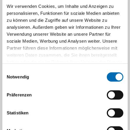
PhD). Aufgrund unserer breiten
Wir verwenden Cookies, um Inhalte und Anzeigen zu
interdisziplinären Ausrichtung kommen
personalisieren, Funktionen für soziale Medien anbieten
Studierende bzw. Absolvent*innen aus
zu können und die Zugriffe auf unsere Website zu
analysieren. Außerdem geben wir Informationen zu Ihrer
den verschiedensten Fachrichtungen (u. a.
Verwendung unserer Website an unsere Partner für
Medizin, Gesundheitswissenschaften,
soziale Medien, Werbung und Analysen weiter. Unsere
Public Health, Psychologie,
Partner führen diese Informationen möglicherweise mit
Sozialwissenschaften) hierfür infrage.
weiteren Daten zusammen, die Sie ihnen bereitgestellt
haben oder die sie im Rahmen Ihrer Nutzung der Dienste
Bei Interesse melden Sie sich bitte (gerne
gesammelt haben.
direkt mit einer Ideenskizze) bei
Jun. Prof.
Einwilligungsauswahl
Notwendig
Dr. Nora Tabea Sibert
. Wir freuen uns!
Was wir bieten:
Präferenzen
Ein breites Spektrum an Methoden:
Statistiken
von quantitativen
Datenauswertungen über die Arbeit
an Systematic Reviews bis hin zu