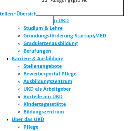
zur Ausgangsgröße.
Medizinische Fakultät
Die Institute des UKD
stellen-Übersicht
Forschung am UKD
Studium & Lehre
Gründungsförderung Startup4MED
Graduiertenausbildung
Berufungen
Karriere & Ausbildung
Stellenangebote
Bewerberportal Pflege
Ausbildungszentrum
UKD als Arbeitgeber
Vorteile am UKD
Kindertagesstätte
Bildungszentrum
Über das UKD
Pflege