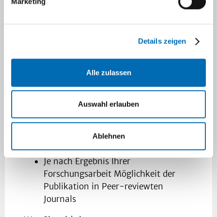
Marketing
qualitativen Arbeiten
Enge persönliche Betreuung und
Mentoring, für Frauen im besonderen
Details zeigen
Unterstützung im Rahmen des
SelmaMeyerMentorings
[
https://www.mentoring.hhu.de/
]
Alle zulassen
Für Promovierende Anbindung an die
Medical Research School Düsseldorf
Auswahl erlauben
(medRSD
[
https://www.graduiertenzentrum-
medizin.hhu.de/ueber-
Ablehnen
uns/medical-research-school
])
Je nach Ergebnis Ihrer
Forschungsarbeit Möglichkeit der
Publikation in Peer-reviewten
Journals