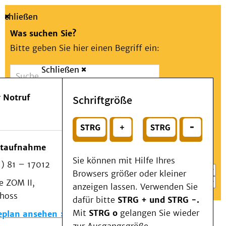
Schließen
Was suchen Sie?
Bitte geben Sie hier einen Begriff ein:
Schließen
Suche
Presse
Kontakt
Aa
Notfall
 Notruf
Schriftgröße
Menü
Suchen
Patienten & Besucher
oder
Kliniken/Institute/Zentren
Wählen Sie ein Thema für Ihren Schnelleinstieg
otaufnahme
Als Patient am UKD
Sie können mit Hilfe Ihres
) 81 – 17012
Beratung und Unterstützung
Browsers größer oder kleiner
 ZOM II,
Veranstaltungen
anzeigen lassen. Verwenden Sie
choss
Kommunikation im Medizinwesen (KIM)
dafür bitte
STRG + und STRG -.
Notfall
Mit
STRG o
gelangen Sie wieder
eplan ansehen
Forschung & Lehre