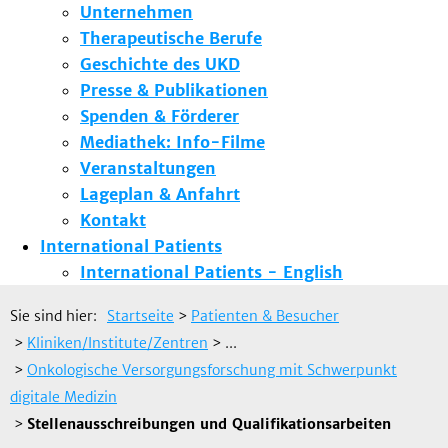
Unternehmen
Therapeutische Berufe
Geschichte des UKD
Presse & Publikationen
Spenden & Förderer
Mediathek: Info-Filme
Veranstaltungen
Lageplan & Anfahrt
Kontakt
International Patients
International Patients - English
Sie sind hier:
Startseite
>
Patienten & Besucher
>
Kliniken/Institute/Zentren
> ...
>
Onkologische Versorgungsforschung mit Schwerpunkt
digitale Medizin
>
Stellenausschreibungen und Qualifikationsarbeiten