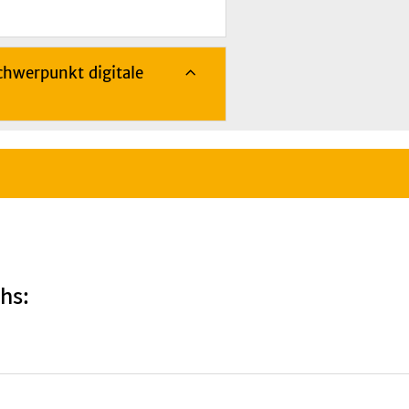
hwerpunkt digitale
hs: