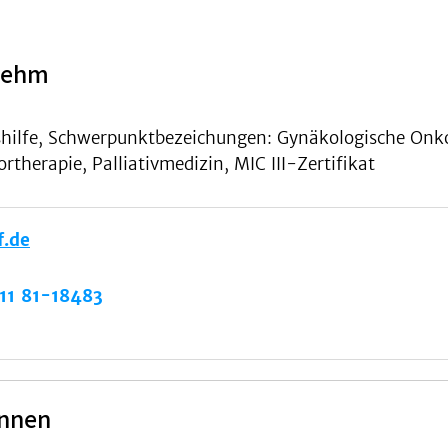
 Fehm
hilfe, Schwerpunktbezeichungen: Gynäkologische Onkol
herapie, Palliativmedizin, MIC III-Zertifikat
f.de
11 81-18483
innen