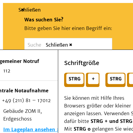
Schließen
Was suchen Sie?
Bitte geben Sie hier einen Begriff ein:
Schließen
Suche
Presse
Kontakt
Notfall
lgemeiner Notruf
Schriftgröße
Suchen
Patienten & Besucher
112
Kliniken/Institute/Zentren
oder
Als Patient am UKD
Beratung und Unterstützung
Wählen Sie ein Thema für Ihren Schnelleinstie
ntrale Notaufnahme
Veranstaltungen
Sie können mit Hilfe Ihres
+49 (211) 81 – 17012
Kommunikation im Medizinwesen (KIM)
Browsers größer oder kleiner
Notfall
Gebäude ZOM II,
anzeigen lassen. Verwenden S
Forschung & Lehre
Erdgeschoss
dafür bitte
STRG + und STRG
Medizinische Fakultät
Mit
STRG o
gelangen Sie wie
Im Lageplan ansehen
Die Institute des UKD