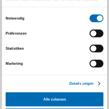
estimate whether this may serve as specific
haben oder die sie im Rahmen Ihrer Nutzung der Dienste
vulnerabilities and exploit the possibility to use
gesammelt haben.
Einwilligungsauswahl
them as entry points in treating HCL.
Notwendig
Präferenzen
Statistiken
Marketing
Details zeigen
A) An overall comparison of normal B cell types (colored, bottom of image)
and HCL samples (dark green, top) shows that HCL is supposedly not related to
any normal B cell type. HCL produces almost 30,000 gene transcripts that do
not occur in this combination in normal B cells. B) The exclusion of a
Alle zulassen
degenerate gene signature reveals that certain memory B cells are highly
similar to HCL.