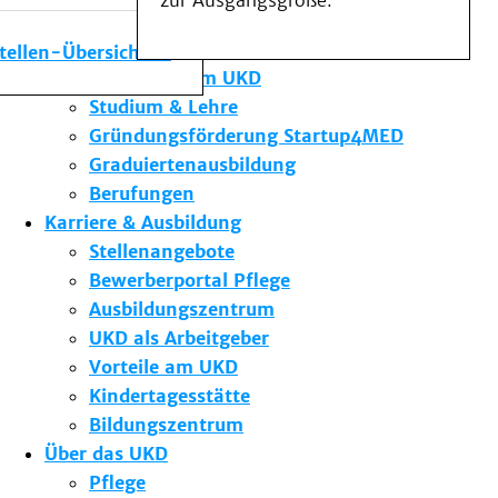
zur Ausgangsgröße.
Medizinische Fakultät
Die Institute des UKD
stellen-Übersicht
Forschung am UKD
Studium & Lehre
Gründungsförderung Startup4MED
Graduiertenausbildung
Berufungen
Karriere & Ausbildung
Stellenangebote
Bewerberportal Pflege
Ausbildungszentrum
UKD als Arbeitgeber
Vorteile am UKD
Kindertagesstätte
Bildungszentrum
Über das UKD
Pflege