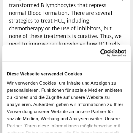
transformed B lymphocytes that repress
normal Blood formation. There are several
strategies to treat HCL, including
chemotherapy or the use of inhibitors, but
none of these treatments is curative. Thus, we
need to improve our knowledge how HCL cells
survive and persist, even under successful
treatment. Our aim in HCL leukemia research
is to search for specific HCL features that can
Diese Webseite verwendet Cookies
be targeted to disrupt the HCL life cycle. These
features may be enclosed in the tumor cells
Wir verwenden Cookies, um Inhalte und Anzeigen zu
themselves, but potentially also hidden in their
personalisieren, Funktionen für soziale Medien anbieten
zu können und die Zugriffe auf unsere Website zu
interaction with the surrounding tissue. To
analysieren. Außerdem geben wir Informationen zu Ihrer
detect such features, we compare HCL cells to
Verwendung unserer Website an unsere Partner für
their normal B cell counterpart, identify the
soziale Medien, Werbung und Analysen weiter. Unsere
specific perturbations and survival strategies
Partner führen diese Informationen möglicherweise mit
that caused malignant outgrowth, and then
weiteren Daten zusammen, die Sie ihnen bereitgestellt