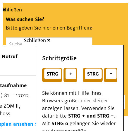
Schließen
Was suchen Sie?
Bitte geben Sie hier einen Begriff ein:
Schließen
Suche
Presse
Kontakt
Aa
Notfall
 Notruf
Schriftgröße
Menü
Suchen
Patienten & Besucher
oder
Kliniken/Institute/Zentren
Wählen Sie ein Thema für Ihren Schnelleinstieg
otaufnahme
Als Patient am UKD
Sie können mit Hilfe Ihres
) 81 – 17012
Beratung und Unterstützung
Browsers größer oder kleiner
 ZOM II,
Veranstaltungen
anzeigen lassen. Verwenden Sie
choss
Kommunikation im Medizinwesen (KIM)
dafür bitte
STRG + und STRG -.
Notfall
Mit
STRG o
gelangen Sie wieder
eplan ansehen
Forschung & Lehre