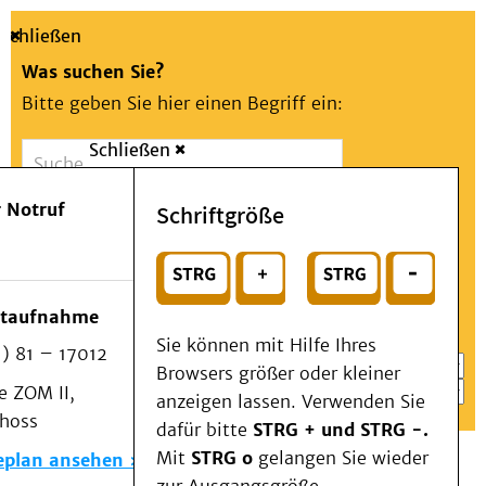
Schließen
Was suchen Sie?
Bitte geben Sie hier einen Begriff ein:
Schließen
Suche
Presse
Kontakt
Aa
Notfall
 Notruf
Schriftgröße
Menü
Suchen
Patienten & Besucher
oder
Kliniken/Institute/Zentren
Wählen Sie ein Thema für Ihren Schnelleinstieg
otaufnahme
Als Patient am UKD
Sie können mit Hilfe Ihres
) 81 – 17012
Beratung und Unterstützung
Browsers größer oder kleiner
 ZOM II,
Veranstaltungen
anzeigen lassen. Verwenden Sie
choss
Kommunikation im Medizinwesen (KIM)
dafür bitte
STRG + und STRG -.
Notfall
Mit
STRG o
gelangen Sie wieder
eplan ansehen
Forschung & Lehre