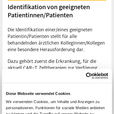
Identifikation von geeigneten
Patientinnen/Patienten
Die Identifikation einer/eines geeigneten
Patientin/Patienten stellt für alle
behandelnden ärztlichen Kolleginnen/Kollegen
eine besondere Herausforderung dar.
Dazu gehört zuerst die Erkrankung, für die
aktuell CAR-T Zelltherapien zur Verfügung
stehen:
Aggressive B-Zell Lymphome
Diffus großzelliges B-Zell Lymphom
Diese Webseite verwendet Cookies
(DLBCL)
Wir verwenden Cookies, um Inhalte und Anzeigen zu
High Grade B-Zell Lymphom (HGBL)
personalisieren, Funktionen für soziale Medien anbieten
Primär mediastinales B-Zell Lymphom
zu können und die Zugriffe auf unsere Website zu