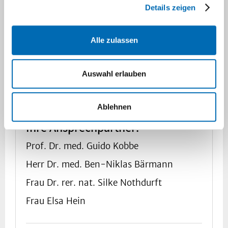
Details zeigen
Sie haben uns kontaktiert. Wie geht es weiter?
Bridge to CART
Alle zulassen
Kontaktaufnahme:
Auswahl erlauben
Für eine schnelle Rückmeldung möchten
wir Sie bitten, per E-Mail Kontakt mit uns
Ablehnen
aufzunehmen:
Ihre Ansprechpartner:
Prof. Dr. med. Guido Kobbe
Herr Dr. med. Ben-Niklas Bärmann
Frau Dr. rer. nat. Silke Nothdurft
Frau Elsa Hein