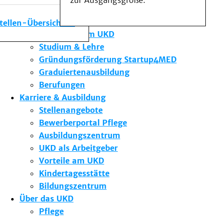
zur Ausgangsgröße.
Medizinische Fakultät
Die Institute des UKD
stellen-Übersicht
Forschung am UKD
Studium & Lehre
Gründungsförderung Startup4MED
Graduiertenausbildung
Berufungen
Karriere & Ausbildung
Stellenangebote
Bewerberportal Pflege
Ausbildungszentrum
UKD als Arbeitgeber
Vorteile am UKD
Kindertagesstätte
Bildungszentrum
Über das UKD
Pflege