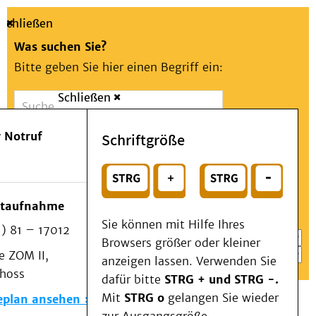
Schließen
Was suchen Sie?
Bitte geben Sie hier einen Begriff ein:
Schließen
Suche
Presse
Kontakt
Aa
Notfall
 Notruf
Schriftgröße
Menü
Suchen
Patienten & Besucher
oder
Kliniken/Institute/Zentren
Wählen Sie ein Thema für Ihren Schnelleinstieg
otaufnahme
Als Patient am UKD
Sie können mit Hilfe Ihres
) 81 – 17012
Beratung und Unterstützung
Browsers größer oder kleiner
 ZOM II,
Veranstaltungen
anzeigen lassen. Verwenden Sie
choss
Kommunikation im Medizinwesen (KIM)
dafür bitte
STRG + und STRG -.
Notfall
Mit
STRG o
gelangen Sie wieder
eplan ansehen
Forschung & Lehre