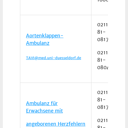
0211
81-
Aortenklappen-
08172
Ambulanz
0211
TAVI@med.uni-duesseldorf.de
81-
08046
0211
81-
Ambulanz für
08172
Erwachsene mit
0211
angeborenen Herzfehlern
81-