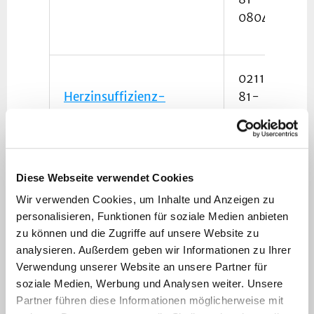
08046
0211
Herzinsuffizienz-
81-
Ambulanz
08172
0211
herztransplantation@med.uni-
81-
duesseldorf.de
Diese Webseite verwendet Cookies
08046
Wir verwenden Cookies, um Inhalte und Anzeigen zu
personalisieren, Funktionen für soziale Medien anbieten
zu können und die Zugriffe auf unsere Website zu
0211
analysieren. Außerdem geben wir Informationen zu Ihrer
81-
Verwendung unserer Website an unsere Partner für
Mitralklappen-Ambulanz
08172
soziale Medien, Werbung und Analysen weiter. Unsere
Partner führen diese Informationen möglicherweise mit
Mitralklappe@med.uni-
0211