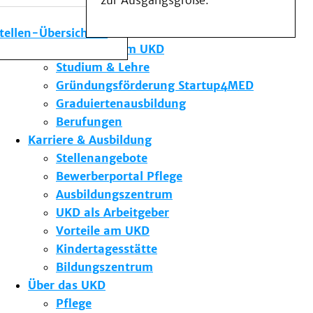
zur Ausgangsgröße.
Medizinische Fakultät
Die Institute des UKD
stellen-Übersicht
Forschung am UKD
Studium & Lehre
Gründungsförderung Startup4MED
Graduiertenausbildung
Berufungen
Karriere & Ausbildung
Stellenangebote
Bewerberportal Pflege
Ausbildungszentrum
UKD als Arbeitgeber
Vorteile am UKD
Kindertagesstätte
Bildungszentrum
Über das UKD
Pflege