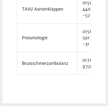
0151
TAVI/ Aortenklappen
440 644
-57
0151 159
Pneumologie
591
-31
0171
Brustschmerzambulanz
9728714