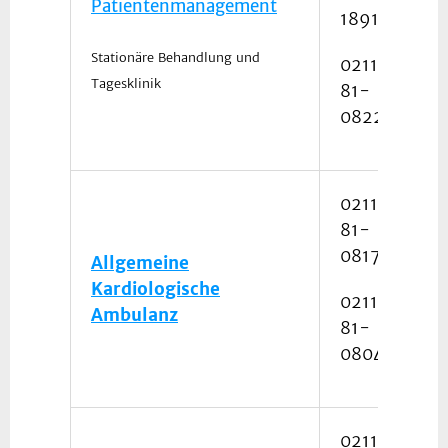
Patientenmanagement
18913
Stationäre Behandlung und
0211
Tagesklinik
81-
08222
0211
81-
08172
Allgemeine
Kardiologische
0211
Ambulanz
81-
08046
0211