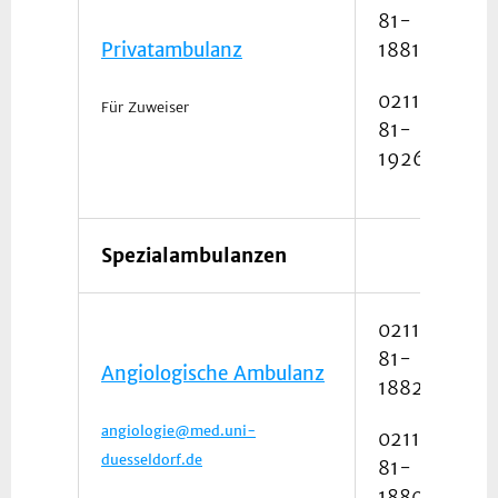
81-
Privatambulanz
18811
0211
Für Zuweiser
81-
19263
Spezialambulanzen
0211
81-
Angiologische Ambulanz
18822
angiologie@med.uni-
0211
duesseldorf.de
81-
18800