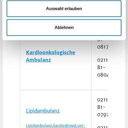
duesseldorf.de
08172
Auswahl erlauben
Ablehnen
0211
81-
08172
Kardioonkologische
Ambulanz
0211
81-
08046
0211
81-
Lipidambulanz
07927
Lipidambulanz.kardio@med.uni-
0211