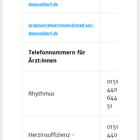
duesseldorf.de
pregnancyheartteam@med.uni-
duesseldorf.de
Telefonnummern für
Ärzt:innen
0151
440
Rhythmus
644-
51
0151
Herzinsuffizienz -
440