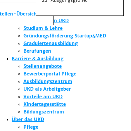
zur Ausgangsgröße.
Medizinische Fakultät
Die Institute des UKD
stellen-Übersicht
Forschung am UKD
Studium & Lehre
Gründungsförderung Startup4MED
Graduiertenausbildung
Berufungen
Karriere & Ausbildung
Stellenangebote
Bewerberportal Pflege
Ausbildungszentrum
UKD als Arbeitgeber
Vorteile am UKD
Kindertagesstätte
Bildungszentrum
Über das UKD
Pflege