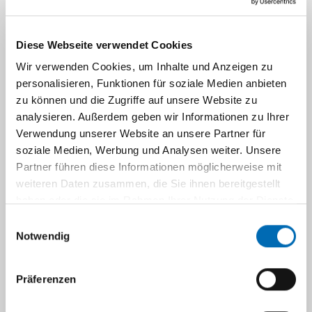
Sachmittel) gefördert.
Ziel ist die weiterführende Etablierung von
Diese Webseite verwendet Cookies
extramuralen Netzwerkverbünden innerhalb
Wir verwenden Cookies, um Inhalte und Anzeigen zu
des Centrums für Integrative Onkologie (CIO)
personalisieren, Funktionen für soziale Medien anbieten
von Aachen, Bonn, Köln und Düsseldorf.
zu können und die Zugriffe auf unsere Website zu
analysieren. Außerdem geben wir Informationen zu Ihrer
Nach Ausschreibung vom 17.6.2019 wurden die
Verwendung unserer Website an unsere Partner für
eingegangenen Anträge durch vier externe
soziale Medien, Werbung und Analysen weiter. Unsere
fachlich ausgewiesene Gutachter bewertet. Die
Partner führen diese Informationen möglicherweise mit
DSO fördert entsprechend der Gutachter-Voten
weiteren Daten zusammen, die Sie ihnen bereitgestellt
für die Jahre 2020 bis 2022 mit jeweils vier
haben oder die sie im Rahmen Ihrer Nutzung der Dienste
naturwissenschaftlichen Doktoranden/innen
gesammelt haben.
Einwilligungsauswahl
(65% TV-L E13-Stellen) die folgenden
Notwendig
Netzwerkverbünde:
Präferenzen
a. AG Prof. Borkhardt mit den