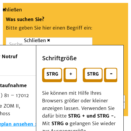
Schließen
Was suchen Sie?
Bitte geben Sie hier einen Begriff ein:
Schließen
Suche
Presse
Kontakt
Aa
Notfall
 Notruf
Schriftgröße
Menü
Suchen
Patienten & Besucher
oder
Kliniken/Institute/Zentren
Wählen Sie ein Thema für Ihren Schnelleinstieg
otaufnahme
Als Patient am UKD
Sie können mit Hilfe Ihres
) 81 – 17012
Beratung und Unterstützung
Browsers größer oder kleiner
 ZOM II,
Veranstaltungen
anzeigen lassen. Verwenden Sie
choss
Kommunikation im Medizinwesen (KIM)
dafür bitte
STRG + und STRG -.
Notfall
Mit
STRG o
gelangen Sie wieder
eplan ansehen
Forschung & Lehre