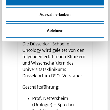
Seminare
sowie
S
tipendienprogramme
zur
Verfügung. Um die Angebote der DSO nutzen
Auswahl erlauben
zu können, melden Sie sich über
dieses
Formular
an.
Ablehnen
Die Düsseldorf School of
Oncology wird geleitet von den
folgenden erfahrenen Klinikern
und Wissenschaftlern des
Universitätsklinikums
Düsseldorf im DSO-Vorstand:
Geschäftsführung:
Prof. Nettersheim
(Urologie) - Sprecher