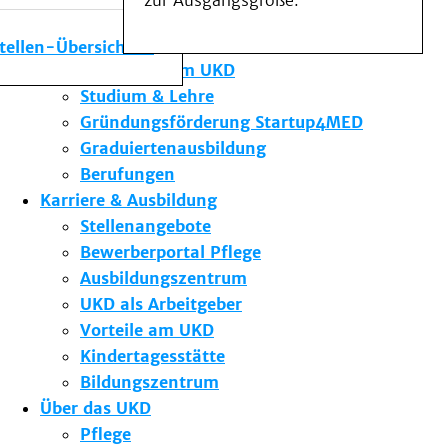
zur Ausgangsgröße.
Medizinische Fakultät
Die Institute des UKD
stellen-Übersicht
Forschung am UKD
Studium & Lehre
Gründungsförderung Startup4MED
Graduiertenausbildung
Berufungen
Karriere & Ausbildung
Stellenangebote
Bewerberportal Pflege
Ausbildungszentrum
UKD als Arbeitgeber
Vorteile am UKD
Kindertagesstätte
Bildungszentrum
Über das UKD
Pflege