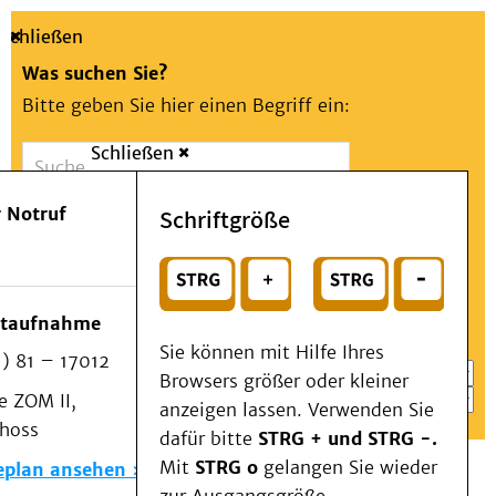
Schließen
Was suchen Sie?
Bitte geben Sie hier einen Begriff ein:
Schließen
Suche
Presse
Kontakt
Aa
Notfall
 Notruf
Schriftgröße
Menü
Suchen
Patienten & Besucher
oder
Kliniken/Institute/Zentren
Wählen Sie ein Thema für Ihren Schnelleinstieg
otaufnahme
Als Patient am UKD
Sie können mit Hilfe Ihres
) 81 – 17012
Beratung und Unterstützung
Browsers größer oder kleiner
 ZOM II,
Veranstaltungen
anzeigen lassen. Verwenden Sie
choss
Kommunikation im Medizinwesen (KIM)
dafür bitte
STRG + und STRG -.
Notfall
Mit
STRG o
gelangen Sie wieder
eplan ansehen
Forschung & Lehre