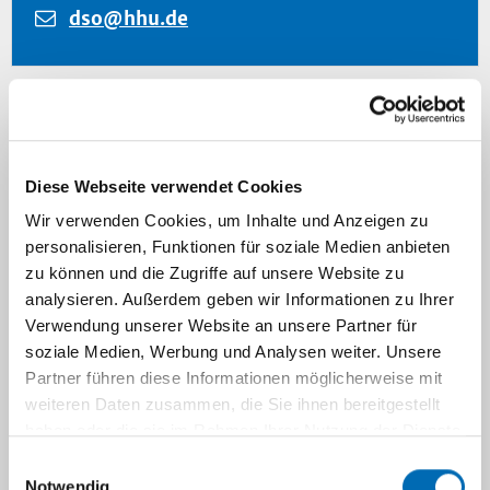
dso@hhu.de
Navigation
Diese Webseite verwendet Cookies
Wir verwenden Cookies, um Inhalte und Anzeigen zu
personalisieren, Funktionen für soziale Medien anbieten
zu können und die Zugriffe auf unsere Website zu
analysieren. Außerdem geben wir Informationen zu Ihrer
Verwendung unserer Website an unsere Partner für
soziale Medien, Werbung und Analysen weiter. Unsere
Partner führen diese Informationen möglicherweise mit
Seminare und Kommunikation am
weiteren Daten zusammen, die Sie ihnen bereitgestellt
haben oder die sie im Rahmen Ihrer Nutzung der Dienste
CIO Düsseldorf
gesammelt haben.
Einwilligungsauswahl
Notwendig