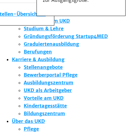
zur Ausgangsgröße.
Medizinische Fakultät
Die Institute des UKD
stellen-Übersicht
Forschung am UKD
Studium & Lehre
Gründungsförderung Startup4MED
Graduiertenausbildung
Berufungen
Karriere & Ausbildung
Stellenangebote
Bewerberportal Pflege
Ausbildungszentrum
UKD als Arbeitgeber
Vorteile am UKD
Kindertagesstätte
Bildungszentrum
Über das UKD
Pflege