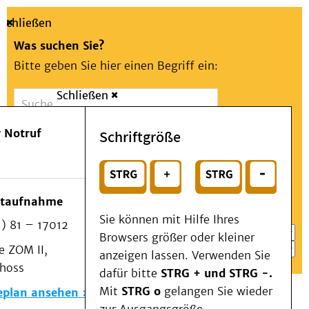
Schließen
Was suchen Sie?
Bitte geben Sie hier einen Begriff ein:
Schließen
Suche
Presse
Kontakt
Aa
Notfall
 Notruf
Schriftgröße
Menü
Suchen
Patienten & Besucher
oder
Kliniken/Institute/Zentren
Wählen Sie ein Thema für Ihren Schnelleinstieg
otaufnahme
Als Patient am UKD
Sie können mit Hilfe Ihres
) 81 – 17012
Beratung und Unterstützung
Browsers größer oder kleiner
 ZOM II,
Veranstaltungen
anzeigen lassen. Verwenden Sie
choss
Kommunikation im Medizinwesen (KIM)
dafür bitte
STRG + und STRG -.
Notfall
Mit
STRG o
gelangen Sie wieder
eplan ansehen
Forschung & Lehre