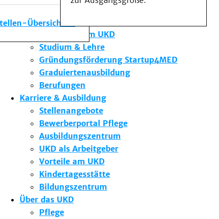
zur Ausgangsgröße.
Medizinische Fakultät
Die Institute des UKD
stellen-Übersicht
Forschung am UKD
Studium & Lehre
Gründungsförderung Startup4MED
Graduiertenausbildung
Berufungen
Karriere & Ausbildung
Stellenangebote
Bewerberportal Pflege
Ausbildungszentrum
UKD als Arbeitgeber
Vorteile am UKD
Kindertagesstätte
Bildungszentrum
Über das UKD
Pflege