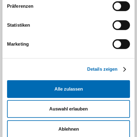
wissenschaftliche Tagungen für DSO-
Präferenzen
Doktoranden/innen
bei Präsentation eines eigenen Beitrages
Statistiken
(je nach Budgetlage, Antrag an die DSO;
pro AG pro Jahr max. 500,- €)
Finanzierung von Publikationen der
Marketing
DSO-Doktoranden/innen;
Erstautorenschaft sowie Projektbetreuung
müssen klar definiert sein (je nach
Details zeigen
Budgetlage, Antrag an die DSO)
Die Förderrichtlinien der DSO entsprechen
Alle zulassen
denen des
Open-Access
-Fonds der HHU
https://www.ulb.hhu.de/forschen-
lehren-publizieren/open-access/open-
Auswahl erlauben
access-fonds-der-hhu
Text für Acknowledgements für
Publikationen der DSO-
Ablehnen