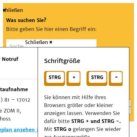
Schließen
Was suchen Sie?
Bitte geben Sie hier einen Begriff ein:
Schließen
Suche
Presse
Kontakt
Aa
Notfall
 Notruf
Schriftgröße
Menü
Suchen
Patienten & Besucher
oder
Kliniken/Institute/Zentren
Wählen Sie ein Thema für Ihren Schnelleinstieg
otaufnahme
Als Patient am UKD
Sie können mit Hilfe Ihres
) 81 – 17012
Beratung und Unterstützung
Browsers größer oder kleiner
 ZOM II,
Veranstaltungen
anzeigen lassen. Verwenden Sie
choss
Kommunikation im Medizinwesen (KIM)
dafür bitte
STRG + und STRG -.
Notfall
Mit
STRG o
gelangen Sie wieder
eplan ansehen
Forschung & Lehre