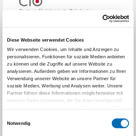
Die im Folgenden genannten Förderungen
Diese Webseite verwendet Cookies
werden nur gewährt, wenn die DSO-
Wir verwenden Cookies, um Inhalte und Anzeigen zu
Promovierenden am DSO-
personalisieren, Funktionen für soziale Medien anbieten
Ausbildungsprogramm (Vorlesung und
zu können und die Zugriffe auf unsere Website zu
Retreat) teilnehmen.
analysieren. Außerdem geben wir Informationen zu Ihrer
Verwendung unserer Website an unsere Partner für
Finanzierung von iGRAD-
soziale Medien, Werbung und Analysen weiter. Unsere
Fortbildungskursen (
www.igrad.eu
)
Partner führen diese Informationen möglicherweise mit
(Antrag an die DSO; für DSO-
weiteren Daten zusammen, die Sie ihnen bereitgestellt
Doktoranden/innen, je nach Budgetlage,
haben oder die sie im Rahmen Ihrer Nutzung der Dienste
Anfrage an die DSO u. nach Anmeldung
gesammelt haben.
Einwilligungsauswahl
als DSO-Kollegiat/in u. bei iGRAD)
Notwendig
Bezuschussung von Reisekosten für