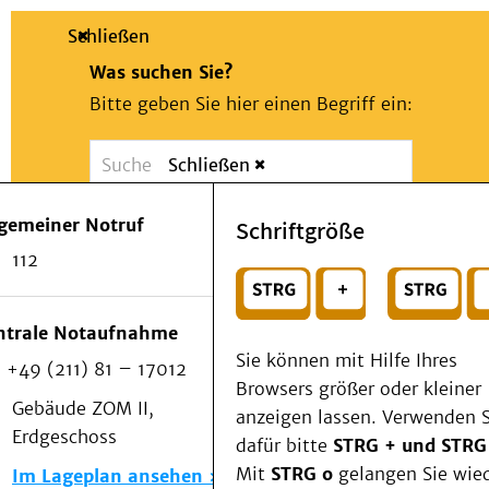
Schließen
Was suchen Sie?
Bitte geben Sie hier einen Begriff ein:
Schließen
Suche
Presse
Kontakt
Notfall
lgemeiner Notruf
Schriftgröße
Suchen
Patienten & Besucher
112
Kliniken/Institute/Zentren
oder
Als Patient am UKD
Beratung und Unterstützung
Wählen Sie ein Thema für Ihren Schnelleinstie
ntrale Notaufnahme
Veranstaltungen
Sie können mit Hilfe Ihres
+49 (211) 81 – 17012
Kommunikation im Medizinwesen (KIM)
Browsers größer oder kleiner
Notfall
Gebäude ZOM II,
anzeigen lassen. Verwenden S
Forschung & Lehre
Erdgeschoss
dafür bitte
STRG + und STRG
Medizinische Fakultät
Mit
STRG o
gelangen Sie wie
Im Lageplan ansehen
Die Institute des UKD