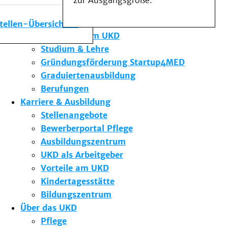
zur Ausgangsgröße.
Medizinische Fakultät
Die Institute des UKD
stellen-Übersicht
Forschung am UKD
Studium & Lehre
Gründungsförderung Startup4MED
Graduiertenausbildung
Berufungen
Karriere & Ausbildung
Stellenangebote
Bewerberportal Pflege
Ausbildungszentrum
UKD als Arbeitgeber
Vorteile am UKD
Kindertagesstätte
Bildungszentrum
Über das UKD
Pflege