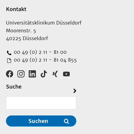
Organe nur nach
Kontakt
Feststellung des Hirntods
bei aufrechterhaltenem
Universitätsklinikum Düsseldorf
Kreislauf entnommen
Moorenstr. 5
werden können. Deshalb
40225 Düsseldorf
gestatte ich
ausnahmsweise für den
00 49 (0) 2 11 - 81 00
Fall, dass bei mir eine
00 49 (0) 2 11 - 81 04 855
Organspende medizinisch
infrage kommt, die
kurzfristige (Stunden bis
Suche
höchstens wenige Tage
umfassende)
Durchführung
intensivmedizinischer
Maßnahmen zur
Suchen
Bestimmung des Hirntods