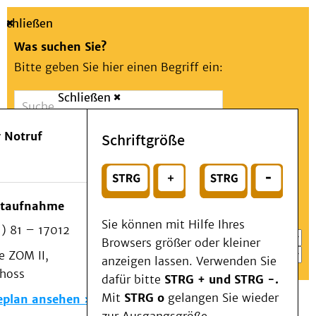
Schließen
Was suchen Sie?
Bitte geben Sie hier einen Begriff ein:
Schließen
Suche
Presse
Kontakt
Aa
Notfall
 Notruf
Schriftgröße
Menü
Suchen
Patienten & Besucher
oder
Kliniken/Institute/Zentren
Wählen Sie ein Thema für Ihren Schnelleinstieg
otaufnahme
Als Patient am UKD
Sie können mit Hilfe Ihres
) 81 – 17012
Beratung und Unterstützung
Browsers größer oder kleiner
 ZOM II,
Veranstaltungen
anzeigen lassen. Verwenden Sie
choss
Kommunikation im Medizinwesen (KIM)
dafür bitte
STRG + und STRG -.
Notfall
Mit
STRG o
gelangen Sie wieder
eplan ansehen
Forschung & Lehre