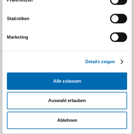
Statistiken
Marketing
Häufig gestellte Fragen zur
Organspende
Details zeigen
Die folgenden Fragen und Aussagen sollen
Alle zulassen
ein Bewusstsein schaffen, wie wichtig es ist,
sich wenigstens einmal im Leben mit dem
Auswahl erlauben
Thema Organspende zu befassen und am
Ende des Prozesses eine Entscheidung zu
treffen.
Ablehnen