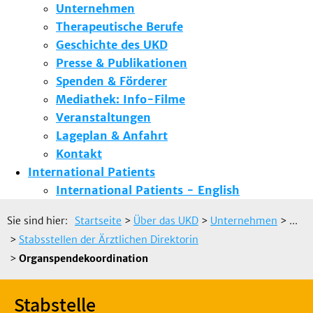
Unternehmen
Therapeutische Berufe
Geschichte des UKD
Presse & Publikationen
Spenden & Förderer
Mediathek: Info-Filme
Veranstaltungen
Lageplan & Anfahrt
Kontakt
International Patients
International Patients - English
Sie sind hier:
Startseite
>
Über das UKD
>
Unternehmen
> ...
>
Stabsstellen der Ärztlichen Direktorin
>
Organspendekoordination
Stabstelle