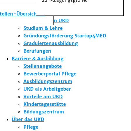
zur Ausgangsgröße.
Medizinische Fakultät
Die Institute des UKD
stellen-Übersicht
Forschung am UKD
Studium & Lehre
Gründungsförderung Startup4MED
Graduiertenausbildung
Berufungen
Karriere & Ausbildung
Stellenangebote
Bewerberportal Pflege
Ausbildungszentrum
UKD als Arbeitgeber
Vorteile am UKD
Kindertagesstätte
Bildungszentrum
Über das UKD
Pflege