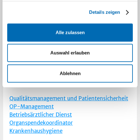
Informationssicherheit
Interne Revision
Details zeigen
Katastrophenschutz
Recht und Compliance
Alle zulassen
Unternehmensentwicklung
Unternehmenskommunikation
Auswahl erlauben
Stabsstellen des Ärztlichen
Ablehnen
Direktors
Qualitätsmanagement und Patientensicherheit
OP-Management
Betriebsärztlicher Dienst
Organspendekoordinator
Krankenhaushygiene