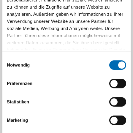
zu können und die Zugriffe auf unsere Website zu
analysieren. Außerdem geben wir Informationen zu Ihrer
Verwendung unserer Website an unsere Partner für
soziale Medien, Werbung und Analysen weiter. Unsere
Stabsstellen am UKD
Partner führen diese Informationen möglicherweise mit
weiteren Daten zusammen, die Sie ihnen bereitgestellt
Am UKD gibt es Stabsstellen des
haben oder die sie im Rahmen Ihrer Nutzung der Dienste
Vorstandes, des Ärztlichen Direktors und
gesammelt haben.
Einwilligungsauswahl
des Kaufmännischen Direktors. Auf den
Notwendig
folgenden Seiten finden Sie alle Kontakte
der einzelnen Stabsstellen.
Präferenzen
Stabsstellen des Vorstandes
Statistiken
Geschäftsstelle Vorstand
Marketing
Gesundheits- und Betrieblicher Datenschutz