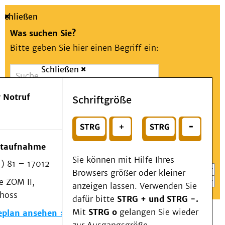
Schließen
Was suchen Sie?
Bitte geben Sie hier einen Begriff ein:
Schließen
Suche
Presse
Kontakt
Aa
Notfall
 Notruf
Schriftgröße
Menü
Suchen
Patienten & Besucher
oder
Kliniken/Institute/Zentren
Wählen Sie ein Thema für Ihren Schnelleinstieg
otaufnahme
Als Patient am UKD
Sie können mit Hilfe Ihres
) 81 – 17012
Beratung und Unterstützung
Browsers größer oder kleiner
 ZOM II,
Veranstaltungen
anzeigen lassen. Verwenden Sie
choss
Kommunikation im Medizinwesen (KIM)
dafür bitte
STRG + und STRG -.
Notfall
Mit
STRG o
gelangen Sie wieder
eplan ansehen
Forschung & Lehre