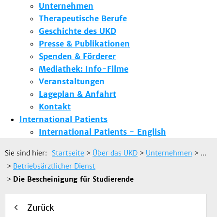
Unternehmen
Therapeutische Berufe
Geschichte des UKD
Presse & Publikationen
Spenden & Förderer
Mediathek: Info-Filme
Veranstaltungen
Lageplan & Anfahrt
Kontakt
International Patients
International Patients - English
Sie sind hier:
Startseite
>
Über das UKD
>
Unternehmen
> ...
>
Betriebsärztlicher Dienst
>
Die Bescheinigung für Studierende
Zurück