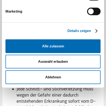
vorbeikommen
Marketing
Zusammenfassung:
Melden Sie sich frühzeitig beim
Details zeigen
Betriebsärztlichen Dienst zur Kontrolle der
Hepatitis B- und C-Serologie. (Mit
Personal- und Studierendenausweis)
Alle zulassen
Sorgen Sie dafür, dass Sie Ihren HIV-
Status kennen.
Auswahl erlauben
Die Hepatitis B-Impfung ist für alle
Nicht-Immunen empfohlen.
Achten Sie auf die erforderlichen
Ablehnen
Auffrischungsimpfungen und Kontrollen.
Jede Schnitt- und Stichverletzung muss
wegen der Gefahr einer dadurch
entstehenden Erkrankung sofort vom D-