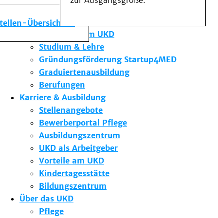
zur Ausgangsgröße.
Medizinische Fakultät
Die Institute des UKD
stellen-Übersicht
Forschung am UKD
Studium & Lehre
Gründungsförderung Startup4MED
Graduiertenausbildung
Berufungen
Karriere & Ausbildung
Stellenangebote
Bewerberportal Pflege
Ausbildungszentrum
UKD als Arbeitgeber
Vorteile am UKD
Kindertagesstätte
Bildungszentrum
Über das UKD
Pflege