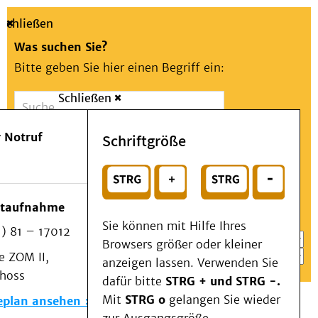
Schließen
Was suchen Sie?
Bitte geben Sie hier einen Begriff ein:
Schließen
Suche
Presse
Kontakt
Aa
Notfall
 Notruf
Schriftgröße
Menü
Suchen
Patienten & Besucher
oder
Kliniken/Institute/Zentren
Wählen Sie ein Thema für Ihren Schnelleinstieg
otaufnahme
Als Patient am UKD
Sie können mit Hilfe Ihres
) 81 – 17012
Beratung und Unterstützung
Browsers größer oder kleiner
 ZOM II,
Veranstaltungen
anzeigen lassen. Verwenden Sie
choss
Kommunikation im Medizinwesen (KIM)
dafür bitte
STRG + und STRG -.
Notfall
Mit
STRG o
gelangen Sie wieder
eplan ansehen
Forschung & Lehre