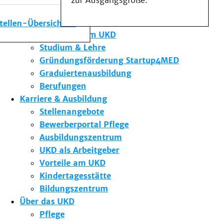
zur Ausgangsgröße.
Medizinische Fakultät
Die Institute des UKD
stellen-Übersicht
Forschung am UKD
Studium & Lehre
Gründungsförderung Startup4MED
Graduiertenausbildung
Berufungen
Karriere & Ausbildung
Stellenangebote
Bewerberportal Pflege
Ausbildungszentrum
UKD als Arbeitgeber
Vorteile am UKD
Kindertagesstätte
Bildungszentrum
Über das UKD
Pflege