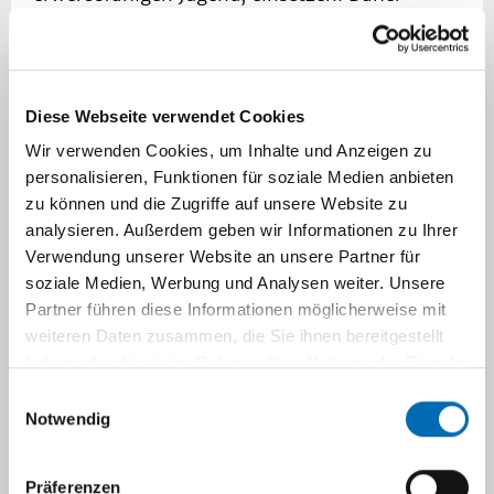
galten die Ausgaben für die Desinfektion als
nicht produktiv und sollten vom Betroffenen
getragen werden, und nur bei Mittellosen von
der Gemeinde. Einer dieser mit Recht
Diese Webseite verwendet Cookies
hochachtbaren Gegner war schwer zur
Wir verwenden Cookies, um Inhalte und Anzeigen zu
Bewilligung von Mitteln für Verbesserung der
personalisieren, Funktionen für soziale Medien anbieten
Methoden zu bringen und forderte stets
zu können und die Zugriffe auf unsere Website zu
scharfe Sicherungen gegen Ausnutzung durch
analysieren. Außerdem geben wir Informationen zu Ihrer
Zahlungsfähige. Er hatte grossen Anhang.
Verwendung unserer Website an unsere Partner für
Einst erfreute er sich des Besuchs seiner
soziale Medien, Werbung und Analysen weiter. Unsere
auswärtigen Enkel, [/66] als das Kind des
Partner führen diese Informationen möglicherweise mit
weiteren Daten zusammen, die Sie ihnen bereitgestellt
Hauswarts an Scharlach erkrankte. Noch in der
haben oder die sie im Rahmen Ihrer Nutzung der Dienste
Nacht angerufen, sollte ich sofort für
gesammelt haben.
Krankenhauswagen und Desinfektionskolonne
Einwilligungsauswahl
Notwendig
sorgen. Ich kam weniger mit Hinweisen auf
entgegenstehende gesetzliche Bestimmungen
als mit Aufklärungen über die Geringfügigkeit
Präferenzen