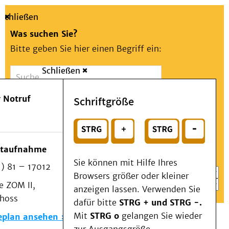
Schließen
Was suchen Sie?
Bitte geben Sie hier einen Begriff ein:
Schließen
Suche
Presse
Kontakt
Aa
Notfall
 Notruf
Schriftgröße
Menü
Suchen
Patienten & Besucher
oder
Kliniken/Institute/Zentren
Wählen Sie ein Thema für Ihren Schnelleinstieg
otaufnahme
Als Patient am UKD
Sie können mit Hilfe Ihres
) 81 – 17012
Beratung und Unterstützung
Browsers größer oder kleiner
 ZOM II,
Veranstaltungen
anzeigen lassen. Verwenden Sie
choss
Kommunikation im Medizinwesen (KIM)
dafür bitte
STRG + und STRG -.
Notfall
Mit
STRG o
gelangen Sie wieder
eplan ansehen
Forschung & Lehre