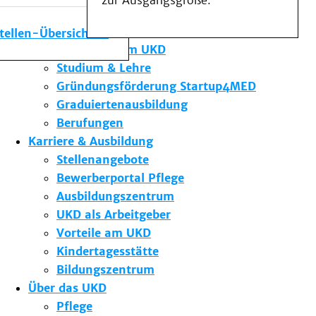
zur Ausgangsgröße.
Medizinische Fakultät
Die Institute des UKD
stellen-Übersicht
Forschung am UKD
Studium & Lehre
Gründungsförderung Startup4MED
Graduiertenausbildung
Berufungen
Karriere & Ausbildung
Stellenangebote
Bewerberportal Pflege
Ausbildungszentrum
UKD als Arbeitgeber
Vorteile am UKD
Kindertagesstätte
Bildungszentrum
Über das UKD
Pflege