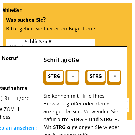
Schließen
Was suchen Sie?
Bitte geben Sie hier einen Begriff ein:
Schließen
Suche
Presse
Kontakt
Aa
Notfall
 Notruf
Schriftgröße
Menü
Suchen
Patienten & Besucher
oder
Kliniken/Institute/Zentren
Wählen Sie ein Thema für Ihren Schnelleinstieg
otaufnahme
Als Patient am UKD
Sie können mit Hilfe Ihres
) 81 – 17012
Beratung und Unterstützung
Browsers größer oder kleiner
 ZOM II,
Veranstaltungen
anzeigen lassen. Verwenden Sie
choss
Kommunikation im Medizinwesen (KIM)
dafür bitte
STRG + und STRG -.
Notfall
Mit
STRG o
gelangen Sie wieder
eplan ansehen
Forschung & Lehre