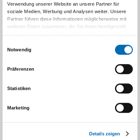
Institut für Herz- und Kreislaufphysiologie
Verwendung unserer Website an unsere Partner für
Gebäude 22.03., Ebene 02
soziale Medien, Werbung und Analysen weiter. Unsere
Universitätsstr. 1
Partner führen diese Informationen möglicherweise mit
weiteren Daten zusammen, die Sie ihnen bereitgestellt
D-40225 Düsseldorf
haben oder die sie im Rahmen Ihrer Nutzung der Dienste
gesammelt haben.
Einwilligungsauswahl
Notwendig
sekretariat-hkp@uni-duesseldorf.de
+ 49 (0) 211 81-12670
Präferenzen
+ 49 (0) 211 81-12672
Statistiken
Marketing
Navigation
Doktorarbeit am Institut für Herz-
Details zeigen