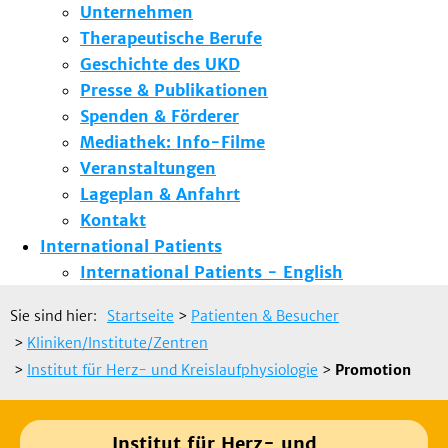
Unternehmen
Therapeutische Berufe
Geschichte des UKD
Presse & Publikationen
Spenden & Förderer
Mediathek: Info-Filme
Veranstaltungen
Lageplan & Anfahrt
Kontakt
International Patients
International Patients - English
Sie sind hier:
Startseite
>
Patienten & Besucher
>
Kliniken/Institute/Zentren
>
Institut für Herz- und Kreislaufphysiologie
>
Promotion
Institut für Herz- und