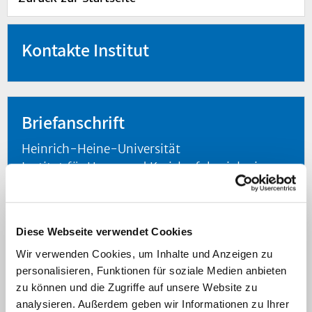
Kontakte Institut
Briefanschrift
Heinrich-Heine-Universität
Institut für Herz- und Kreislaufphysiologie
Postfach 10 10 07
D-40001 Düsseldorf
Diese Webseite verwendet Cookies
Wir verwenden Cookies, um Inhalte und Anzeigen zu
Hausanschrift
personalisieren, Funktionen für soziale Medien anbieten
zu können und die Zugriffe auf unsere Website zu
Heinrich-Heine-Universität
analysieren. Außerdem geben wir Informationen zu Ihrer