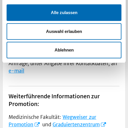
und Kreislaufphysiologie
Alle zulassen
Das Institut für Herz- und Kreislaufphysiolgie
vergibt laufend experimentelle medizinische
Auswahl erlauben
Doktorarbeiten zu Themen der Herz- und
Kreislaufforschung.
Ablehnen
Zur Abstimmung des Themas richten Sie Ihre
Anfrage, unter Angabe Ihrer Kontatkdaten, an
e-mail
Weiterführende Informationen zur
Promotion:
Medizinische Fakultät:
Wegweiser zur
Promotion
und
Graduiertenzentrum