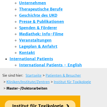
Unternehmen
Therapeutische Berufe
Geschichte des UKD
Presse & Publikationen
Spenden & Förderer
Mediathek: Info-Filme
Veranstaltungen
Lageplan & Anfahrt
Kontakt
International Patients
International Patients - English
Sie sind hier:
Startseite
>
Patienten & Besucher
>
Kliniken/Institute/Zentren
>
Institut für Toxikologie
>
Master-/Doktorarbeiten
Institut für Toxikologie