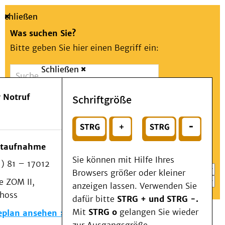
Schließen
Was suchen Sie?
Bitte geben Sie hier einen Begriff ein:
Schließen
Suche
Presse
Kontakt
Aa
Notfall
 Notruf
Schriftgröße
Menü
Suchen
Patienten & Besucher
oder
Kliniken/Institute/Zentren
Wählen Sie ein Thema für Ihren Schnelleinstieg
otaufnahme
Als Patient am UKD
Sie können mit Hilfe Ihres
) 81 – 17012
Beratung und Unterstützung
Browsers größer oder kleiner
 ZOM II,
Veranstaltungen
anzeigen lassen. Verwenden Sie
choss
Kommunikation im Medizinwesen (KIM)
dafür bitte
STRG + und STRG -.
Notfall
Mit
STRG o
gelangen Sie wieder
eplan ansehen
Forschung & Lehre