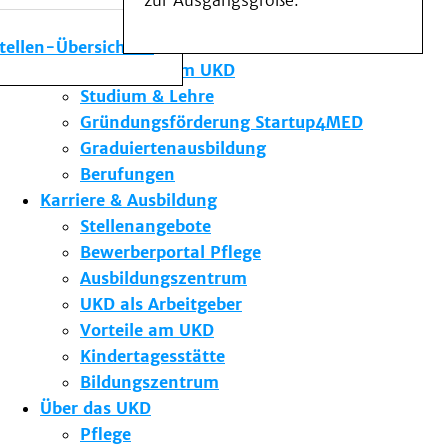
zur Ausgangsgröße.
Medizinische Fakultät
Die Institute des UKD
stellen-Übersicht
Forschung am UKD
Studium & Lehre
Gründungsförderung Startup4MED
Graduiertenausbildung
Berufungen
Karriere & Ausbildung
Stellenangebote
Bewerberportal Pflege
Ausbildungszentrum
UKD als Arbeitgeber
Vorteile am UKD
Kindertagesstätte
Bildungszentrum
Über das UKD
Pflege