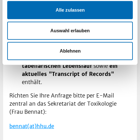
WICHTIG! Anfragen müssen folgende formale
Alle zulassen
Kriterien erfüllen:
die E-Mail soll ein förmliches Anschreiben
Auswahl erlauben
enthalten, aus dem die Motivation
hervorgeht
die E-Mail soll als Anhang
ein einzelnes
Ablehnen
PDF besitzen, das mindestens
einen
tabellarischen Lebenslauf
sowie
ein
aktuelles "Transcript of Records"
enthält.
Richten Sie Ihre Anfrage bitte per E-Mail
zentral an das Sekretariat der Toxikologie
(Frau Bennat):
bennat(at)hhu.de