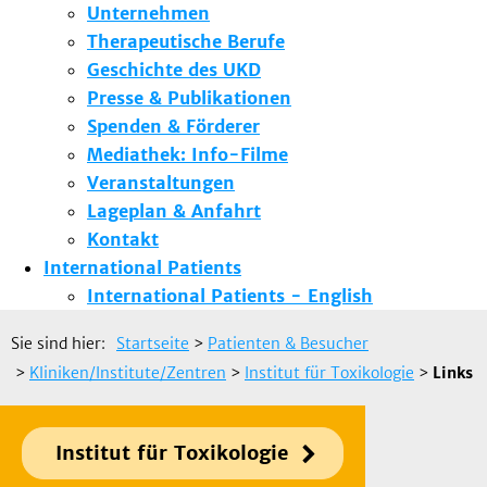
Unternehmen
Therapeutische Berufe
Geschichte des UKD
Presse & Publikationen
Spenden & Förderer
Mediathek: Info-Filme
Veranstaltungen
Lageplan & Anfahrt
Kontakt
International Patients
International Patients - English
Sie sind hier:
Startseite
>
Patienten & Besucher
>
Kliniken/Institute/Zentren
>
Institut für Toxikologie
>
Links
Institut für Toxikologie