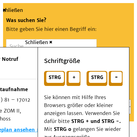
Schließen
Was suchen Sie?
Bitte geben Sie hier einen Begriff ein:
Schließen
Suche
Presse
Kontakt
Aa
Notfall
 Notruf
Schriftgröße
Menü
Suchen
Patienten & Besucher
oder
Kliniken/Institute/Zentren
Wählen Sie ein Thema für Ihren Schnelleinstieg
otaufnahme
Als Patient am UKD
Sie können mit Hilfe Ihres
) 81 – 17012
Beratung und Unterstützung
Browsers größer oder kleiner
 ZOM II,
Veranstaltungen
anzeigen lassen. Verwenden Sie
choss
Kommunikation im Medizinwesen (KIM)
dafür bitte
STRG + und STRG -.
Notfall
Mit
STRG o
gelangen Sie wieder
eplan ansehen
Forschung & Lehre