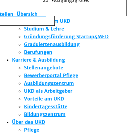
zur Ausgangsgröße.
Medizinische Fakultät
Die Institute des UKD
stellen-Übersicht
Forschung am UKD
Studium & Lehre
Gründungsförderung Startup4MED
Graduiertenausbildung
Berufungen
Karriere & Ausbildung
Stellenangebote
Bewerberportal Pflege
Ausbildungszentrum
UKD als Arbeitgeber
Vorteile am UKD
Kindertagesstätte
Bildungszentrum
Über das UKD
Pflege