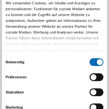
Navigation
Wir verwenden Cookies, um Inhalte und Anzeigen zu
personalisieren, Funktionen für soziale Medien anbieten
Links
zu können und die Zugriffe auf unsere Website zu
analysieren. Außerdem geben wir Informationen zu Ihrer
Gesellschaften
Verwendung unserer Website an unsere Partner für
soziale Medien, Werbung und Analysen weiter. Unsere
Partner führen diese Informationen möglicherweise mit
Deutsche Gesellschaft für Toxikologie
weiteren Daten zusammen, die Sie ihnen bereitgestellt
Deutsche Gesellschaft für Pharmakologie und
haben oder die sie im Rahmen Ihrer Nutzung der Dienste
Toxikologie
gesammelt haben.
Einwilligungsauswahl
Gesellschaft für Toxikologische und
Notwendig
Forensische Chemie
Deutsche Pharmazeutische Gesellschaft
Präferenzen
Gesellschaft für Biochemie und
Molekularbiologie
Statistiken
Gesellschaft für Umwelt- Mutationsforschung
Society of Toxicology
Marketing