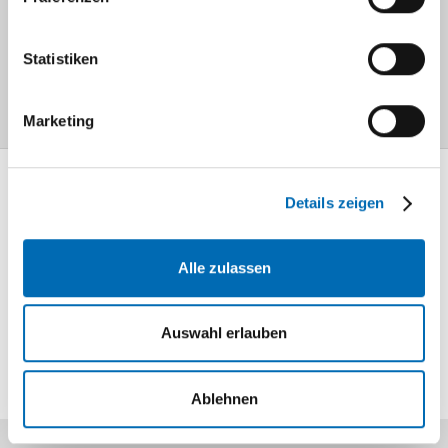
Auf den linken Seiten finden Sie unsere
Statistiken
aktuellen Projekte.
Marketing
Mediathek
Details zeigen
Information und
Wissen
Alle zulassen
Lageplan
So finden Sie
Auswahl erlauben
uns
Ablehnen