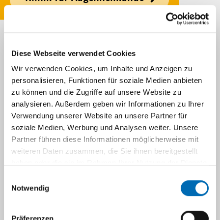
Zurück
Diese Webseite verwendet Cookies
Wir verwenden Cookies, um Inhalte und Anzeigen zu
Publikationen
personalisieren, Funktionen für soziale Medien anbieten
zu können und die Zugriffe auf unsere Website zu
analysieren. Außerdem geben wir Informationen zu Ihrer
Labor für Experimentelle
Verwendung unserer Website an unsere Partner für
Ophthalmologie
soziale Medien, Werbung und Analysen weiter. Unsere
Partner führen diese Informationen möglicherweise mit
weiteren Daten zusammen, die Sie ihnen bereitgestellt
Klinische Forschung
haben oder die sie im Rahmen Ihrer Nutzung der Dienste
gesammelt haben.
Einwilligungsauswahl
Notwendig
Navigation
Klinische Forschung
Präferenzen