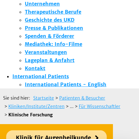
Unternehmen
Therapeutische Berufe
Geschichte des UKD
Presse & Publikationen
Spenden & Förderer
Mediathek: Info-Filme
Veranstaltungen
Lageplan & Anfahrt
Kontakt
International Patients
International Patients - English
Sie sind hier:
Startseite
>
Patienten & Besucher
>
Kliniken/Institute/Zentren
> ...
>
Für Wissenschaftler
>
Klinische Forschung
Klinik für Augenheilkunde