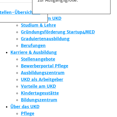
zur Ausgangsgröße.
Medizinische Fakultät
Die Institute des UKD
stellen-Übersicht
Forschung am UKD
Studium & Lehre
Gründungsförderung Startup4MED
Graduiertenausbildung
Berufungen
Karriere & Ausbildung
Stellenangebote
Bewerberportal Pflege
Ausbildungszentrum
UKD als Arbeitgeber
Vorteile am UKD
Kindertagesstätte
Bildungszentrum
Über das UKD
Pflege