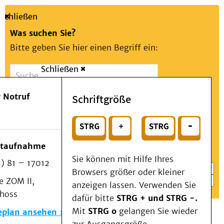
Schließen
Was suchen Sie?
Bitte geben Sie hier einen Begriff ein:
Schließen
Suche
Presse
Kontakt
Aa
Notfall
 Notruf
Schriftgröße
Menü
Suchen
Patienten & Besucher
oder
Kliniken/Institute/Zentren
Wählen Sie ein Thema für Ihren Schnelleinstieg
otaufnahme
Als Patient am UKD
Sie können mit Hilfe Ihres
) 81 – 17012
Beratung und Unterstützung
Browsers größer oder kleiner
 ZOM II,
Veranstaltungen
anzeigen lassen. Verwenden Sie
choss
Kommunikation im Medizinwesen (KIM)
dafür bitte
STRG + und STRG -.
Notfall
Mit
STRG o
gelangen Sie wieder
eplan ansehen
Forschung & Lehre