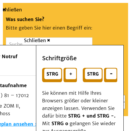
Schließen
Was suchen Sie?
Bitte geben Sie hier einen Begriff ein:
Schließen
Suche
Presse
Kontakt
Aa
Notfall
 Notruf
Schriftgröße
Menü
Suchen
Patienten & Besucher
oder
Kliniken/Institute/Zentren
Wählen Sie ein Thema für Ihren Schnelleinstieg
otaufnahme
Als Patient am UKD
Sie können mit Hilfe Ihres
) 81 – 17012
Beratung und Unterstützung
Browsers größer oder kleiner
 ZOM II,
Veranstaltungen
anzeigen lassen. Verwenden Sie
choss
Kommunikation im Medizinwesen (KIM)
dafür bitte
STRG + und STRG -.
Notfall
Mit
STRG o
gelangen Sie wieder
eplan ansehen
Forschung & Lehre