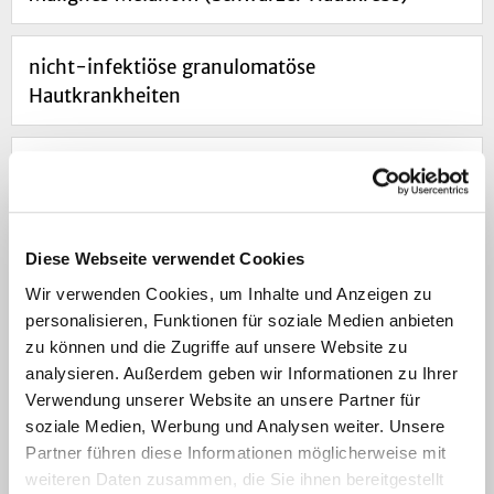
nicht-infektiöse granulomatöse
Hautkrankheiten
Plattenepithelkarzinom (Heller Hautkrebs)
Porphyrie
Diese Webseite verwendet Cookies
Wir verwenden Cookies, um Inhalte und Anzeigen zu
Prurigo nodularis
personalisieren, Funktionen für soziale Medien anbieten
zu können und die Zugriffe auf unsere Website zu
analysieren. Außerdem geben wir Informationen zu Ihrer
Psoriasis vulgaris (Schuppenflechte)
Verwendung unserer Website an unsere Partner für
soziale Medien, Werbung und Analysen weiter. Unsere
Partner führen diese Informationen möglicherweise mit
Urtikaria (Nesselsucht)
weiteren Daten zusammen, die Sie ihnen bereitgestellt