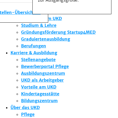
zur Ausgangsgröße.
Medizinische Fakultät
Die Institute des UKD
stellen-Übersicht
Forschung am UKD
Studium & Lehre
Gründungsförderung Startup4MED
Graduiertenausbildung
Berufungen
Karriere & Ausbildung
Stellenangebote
Bewerberportal Pflege
Ausbildungszentrum
UKD als Arbeitgeber
Vorteile am UKD
Kindertagesstätte
Bildungszentrum
Über das UKD
Pflege