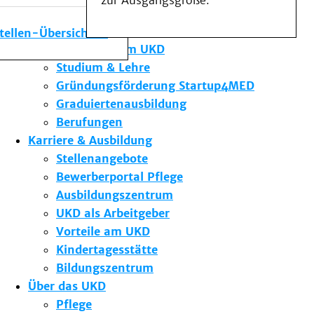
zur Ausgangsgröße.
Medizinische Fakultät
Die Institute des UKD
stellen-Übersicht
Forschung am UKD
Studium & Lehre
Gründungsförderung Startup4MED
Graduiertenausbildung
Berufungen
Karriere & Ausbildung
Stellenangebote
Bewerberportal Pflege
Ausbildungszentrum
UKD als Arbeitgeber
Vorteile am UKD
Kindertagesstätte
Bildungszentrum
Über das UKD
Pflege