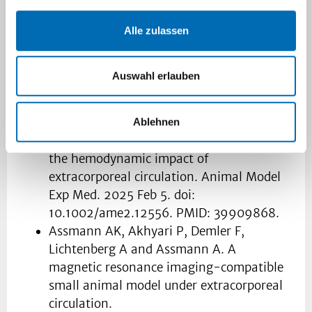
Alle zulassen
Publications
Auswahl erlauben
Assmann AK, Buschmann J, Reimers S,
Karakas A, Weber E, Aubin H, Lichtenberg
A, Assmann A. Development of an
Ablehnen
atherosclerosis rabbit model to evaluate
the hemodynamic impact of
extracorporeal circulation. Animal Model
Exp Med. 2025 Feb 5. doi:
10.1002/ame2.12556. PMID: 39909868.
Assmann AK, Akhyari P, Demler F,
Lichtenberg A and Assmann A. A
magnetic resonance imaging-compatible
small animal model under extracorporeal
circulation.