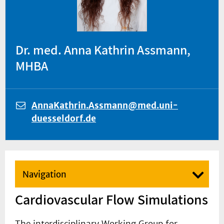
Dr. med. Anna Kathrin Assmann,
MHBA
AnnaKathrin.Assmann@med.uni-
duesseldorf.de
Navigation
Cardiovascular Flow Simulations
The interdisciplinary Working Group for