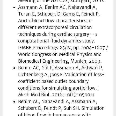
Meeting of the GSTCVS, Stuttgart, 2010.
Assmann A, Benim AC, Nahavandi A,
Turan E, Schubert D, Gams E, Feindt P.
Aortic blood flow characteristics of
different extracorporeal circulation
techniques during cardiac surgery – a
computational fluid dynamics study.
IFMBE Proceedings 25/IV, pp. 1604-1607 /
World Congress on Medical Physics and
Biomedical Engineering, Munich, 2009.
Benim AC, Gül F, Assmann A, Akhyari P,
Lichtenberg A, Joos F. Validation of loss-
coefficient based outlet boundary
conditions for simulating aortic flow. J
Mech Med Biol. 2016; 16(1):1650011.
Benim AC, Nahavandi A, Assmann A,
Schubert D, Feindt P, Suh SH. Simulation
of blood flow in human aorta with