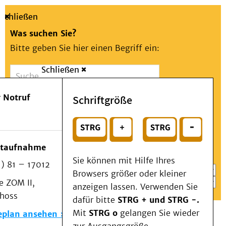
Schließen
Was suchen Sie?
Bitte geben Sie hier einen Begriff ein:
Schließen
Suche
Presse
Kontakt
Aa
Notfall
 Notruf
Schriftgröße
Menü
Suchen
Patienten & Besucher
oder
Kliniken/Institute/Zentren
Wählen Sie ein Thema für Ihren Schnelleinstieg
otaufnahme
Als Patient am UKD
Sie können mit Hilfe Ihres
) 81 – 17012
Beratung und Unterstützung
Browsers größer oder kleiner
 ZOM II,
Veranstaltungen
anzeigen lassen. Verwenden Sie
choss
Kommunikation im Medizinwesen (KIM)
dafür bitte
STRG + und STRG -.
Notfall
Mit
STRG o
gelangen Sie wieder
eplan ansehen
Forschung & Lehre