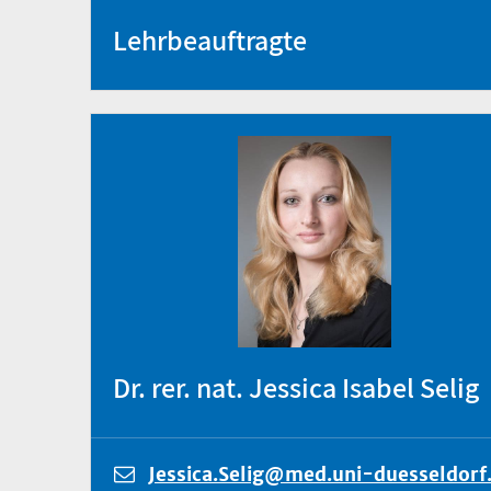
Lehrbeauftragte
Dr. rer. nat. Jessica Isabel Selig
Jessica.Selig@med.uni-duesseldorf