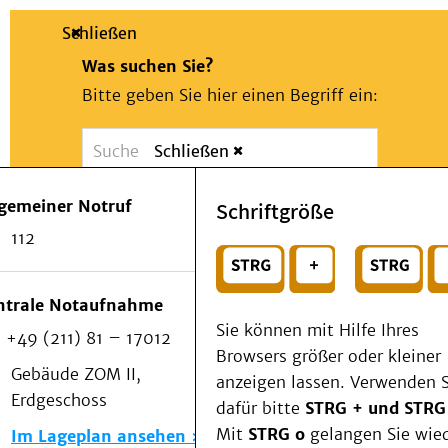
Schließen
Was suchen Sie?
Bitte geben Sie hier einen Begriff ein:
Schließen
Suche
Presse
Kontakt
Notfall
lgemeiner Notruf
Schriftgröße
Suchen
Patienten & Besucher
112
Kliniken/Institute/Zentren
oder
Als Patient am UKD
Beratung und Unterstützung
Wählen Sie ein Thema für Ihren Schnelleinstie
ntrale Notaufnahme
Veranstaltungen
Sie können mit Hilfe Ihres
+49 (211) 81 – 17012
Kommunikation im Medizinwesen (KIM)
Browsers größer oder kleiner
Notfall
Gebäude ZOM II,
anzeigen lassen. Verwenden S
Forschung & Lehre
Erdgeschoss
dafür bitte
STRG + und STRG
Medizinische Fakultät
Mit
STRG o
gelangen Sie wie
Im Lageplan ansehen
Die Institute des UKD