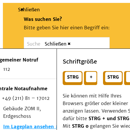
Schließen
Was suchen Sie?
Bitte geben Sie hier einen Begriff ein:
Schließen
Suche
Presse
Kontakt
Notfall
lgemeiner Notruf
Schriftgröße
Suchen
Patienten & Besucher
112
Kliniken/Institute/Zentren
oder
Als Patient am UKD
Beratung und Unterstützung
Wählen Sie ein Thema für Ihren Schnelleinstie
ntrale Notaufnahme
Veranstaltungen
Sie können mit Hilfe Ihres
+49 (211) 81 – 17012
Kommunikation im Medizinwesen (KIM)
Browsers größer oder kleiner
Notfall
Gebäude ZOM II,
anzeigen lassen. Verwenden S
Forschung & Lehre
Erdgeschoss
dafür bitte
STRG + und STRG
Medizinische Fakultät
Mit
STRG o
gelangen Sie wie
Im Lageplan ansehen
Die Institute des UKD