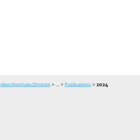
iniken/Institute/Zentren
> ...
>
Publications
>
2024