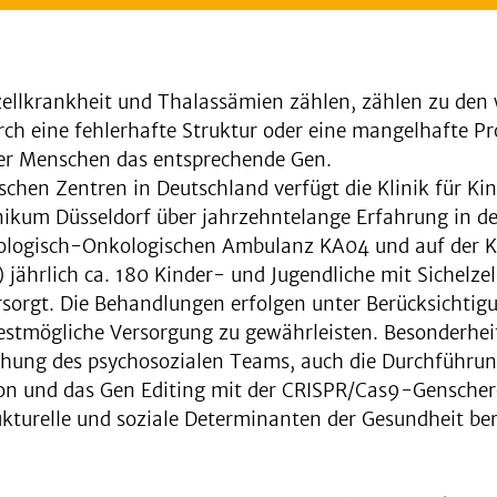
ellkrankheit und Thalassämien zählen, zählen zu den 
h eine fehlerhafte Struktur oder eine mangelhafte Pro
ler Menschen das entsprechende Gen.
schen Zentren in Deutschland verfügt die Klinik für 
nikum Düsseldorf über jahrzehntelange Erfahrung in d
ologisch-Onkologischen Ambulanz KA04 und auf der 
jährlich ca. 180 Kinder- und Jugendliche mit Sichelze
orgt. Die Behandlungen erfolgen unter Berücksichtigun
bestmögliche Versorgung zu gewährleisten. Besonderhei
ehung des psychosozialen Teams, auch die Durchführung
n und das Gen Editing mit der CRISPR/Cas9-Genschere
ukturelle und soziale Determinanten der Gesundheit ber