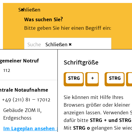
Schließen
Was suchen Sie?
Bitte geben Sie hier einen Begriff ein:
Schließen
Suche
Presse
Kontakt
Notfall
lgemeiner Notruf
Schriftgröße
Suchen
Patienten & Besucher
112
Kliniken/Institute/Zentren
oder
Als Patient am UKD
Beratung und Unterstützung
Wählen Sie ein Thema für Ihren Schnelleinstie
ntrale Notaufnahme
Veranstaltungen
Sie können mit Hilfe Ihres
+49 (211) 81 – 17012
Kommunikation im Medizinwesen (KIM)
Browsers größer oder kleiner
Notfall
Gebäude ZOM II,
anzeigen lassen. Verwenden S
Forschung & Lehre
Erdgeschoss
dafür bitte
STRG + und STRG
Medizinische Fakultät
Mit
STRG o
gelangen Sie wie
Im Lageplan ansehen
Die Institute des UKD