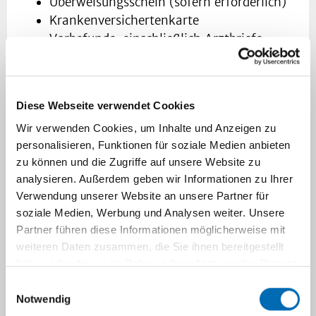
Überweisungsschein (sofern erforderlich)
Krankenversichertenkarte
Vorbefunde, einschließlich Arztbriefe,
Operationsberichte, Laborwerte und
Histologiebefunde
Aktuelle bildgebende Untersuchungen
Diese Webseite verwendet Cookies
(Röntgen, CT, MRT oder Szintigrafie) –
Wir verwenden Cookies, um Inhalte und Anzeigen zu
möglichst digital auf CD
personalisieren, Funktionen für soziale Medien anbieten
Medikamentenplan, falls Sie regelmäßig
zu können und die Zugriffe auf unsere Website zu
Medikamente einnehmen
analysieren. Außerdem geben wir Informationen zu Ihrer
Verwendung unserer Website an unsere Partner für
Interdisziplinäre Fallbesprechung –
soziale Medien, Werbung und Analysen weiter. Unsere
Expertise aus verschiedenen
Partner führen diese Informationen möglicherweise mit
Fachrichtungen
weiteren Daten zusammen, die Sie ihnen bereitgestellt
haben oder die sie im Rahmen Ihrer Nutzung der Dienste
Jeder Patient und jede Patientin wird in
gesammelt haben.
Einwilligungsauswahl
unserem interdisziplinären Tumorboard
Notwendig
vorgestellt. Hier bringen Spezialistinnen und