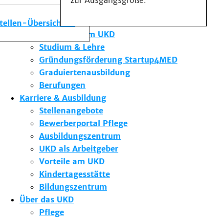
zur Ausgangsgröße.
Medizinische Fakultät
Die Institute des UKD
stellen-Übersicht
Forschung am UKD
Studium & Lehre
Gründungsförderung Startup4MED
Graduiertenausbildung
Berufungen
Karriere & Ausbildung
Stellenangebote
Bewerberportal Pflege
Ausbildungszentrum
UKD als Arbeitgeber
Vorteile am UKD
Kindertagesstätte
Bildungszentrum
Über das UKD
Pflege