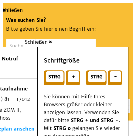
Schließen
Was suchen Sie?
Bitte geben Sie hier einen Begriff ein:
Schließen
Suche
Presse
Kontakt
Aa
Notfall
 Notruf
Schriftgröße
Menü
Suchen
Patienten & Besucher
oder
Kliniken/Institute/Zentren
Wählen Sie ein Thema für Ihren Schnelleinstieg
otaufnahme
Als Patient am UKD
Sie können mit Hilfe Ihres
) 81 – 17012
Beratung und Unterstützung
Browsers größer oder kleiner
 ZOM II,
Veranstaltungen
anzeigen lassen. Verwenden Sie
choss
Kommunikation im Medizinwesen (KIM)
dafür bitte
STRG + und STRG -.
Notfall
Mit
STRG o
gelangen Sie wieder
eplan ansehen
Forschung & Lehre