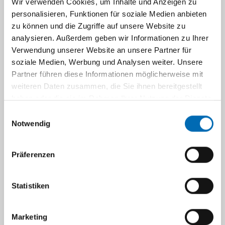
Wir verwenden Cookies, um Inhalte und Anzeigen zu
personalisieren, Funktionen für soziale Medien anbieten
Navigation
zu können und die Zugriffe auf unsere Website zu
analysieren. Außerdem geben wir Informationen zu Ihrer
Team
Verwendung unserer Website an unsere Partner für
soziale Medien, Werbung und Analysen weiter. Unsere
Partner führen diese Informationen möglicherweise mit
weiteren Daten zusammen, die Sie ihnen bereitgestellt
Gruppenleitung
haben oder die sie im Rahmen Ihrer Nutzung der Dienste
gesammelt haben.
Einwilligungsauswahl
Notwendig
Dr. med.
Eunike
Eunike.Velleuer@med.u
Velleuer-
duesseldorf.de
Präferenzen
Carlberg
Statistiken
Team
Marketing