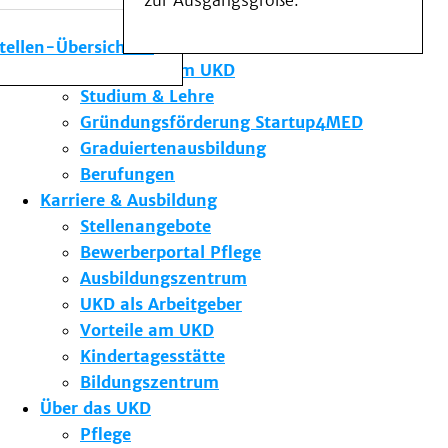
zur Ausgangsgröße.
Medizinische Fakultät
Die Institute des UKD
stellen-Übersicht
Forschung am UKD
Studium & Lehre
Gründungsförderung Startup4MED
Graduiertenausbildung
Berufungen
Karriere & Ausbildung
Stellenangebote
Bewerberportal Pflege
Ausbildungszentrum
UKD als Arbeitgeber
Vorteile am UKD
Kindertagesstätte
Bildungszentrum
Über das UKD
Pflege