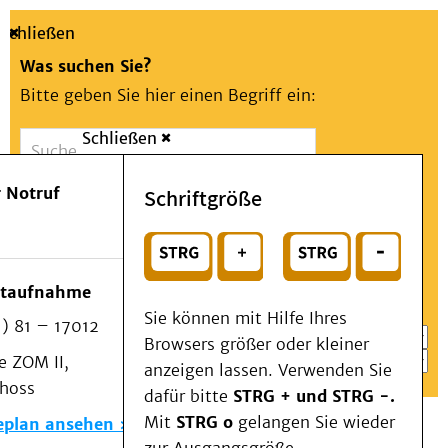
Schließen
Was suchen Sie?
Bitte geben Sie hier einen Begriff ein:
Schließen
Suche
Presse
Kontakt
Aa
Notfall
 Notruf
Schriftgröße
Menü
Suchen
Patienten & Besucher
oder
Kliniken/Institute/Zentren
Wählen Sie ein Thema für Ihren Schnelleinstieg
otaufnahme
Als Patient am UKD
Sie können mit Hilfe Ihres
) 81 – 17012
Beratung und Unterstützung
Browsers größer oder kleiner
 ZOM II,
Veranstaltungen
anzeigen lassen. Verwenden Sie
choss
Kommunikation im Medizinwesen (KIM)
dafür bitte
STRG + und STRG -.
Notfall
Mit
STRG o
gelangen Sie wieder
eplan ansehen
Forschung & Lehre