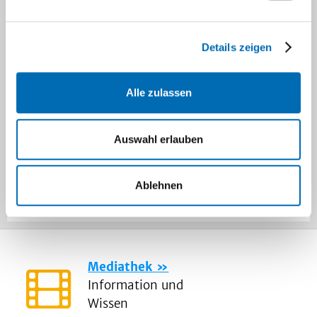
Mona
Markgraf
(Zahnärztin,
Details zeigen
Doktorandin)
Alle zulassen
Hella
Schenk
Auswahl erlauben
(Zahnärztin,
Doktorandin)
Ablehnen
Mediathek
Information und
Wissen