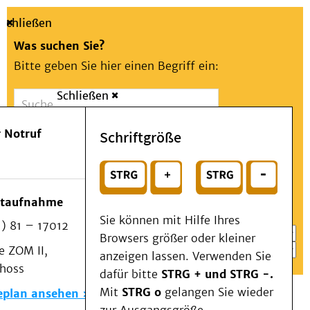
Schließen
Was suchen Sie?
Bitte geben Sie hier einen Begriff ein:
Schließen
Suche
Presse
Kontakt
Aa
Notfall
 Notruf
Schriftgröße
Menü
Suchen
Patienten & Besucher
oder
Kliniken/Institute/Zentren
Wählen Sie ein Thema für Ihren Schnelleinstieg
otaufnahme
Als Patient am UKD
Sie können mit Hilfe Ihres
) 81 – 17012
Beratung und Unterstützung
Browsers größer oder kleiner
 ZOM II,
Veranstaltungen
anzeigen lassen. Verwenden Sie
choss
Kommunikation im Medizinwesen (KIM)
dafür bitte
STRG + und STRG -.
Notfall
Mit
STRG o
gelangen Sie wieder
eplan ansehen
Forschung & Lehre