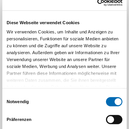
Für weitere Informationen wählen Sie die
entsprechende Ambulanz oder
Diese Webseite verwendet Cookies
Sprechstunde aus:
Wir verwenden Cookies, um Inhalte und Anzeigen zu
personalisieren, Funktionen für soziale Medien anbieten
zu können und die Zugriffe auf unsere Website zu
Diabetologie
analysieren. Außerdem geben wir Informationen zu Ihrer
Verwendung unserer Website an unsere Partner für
soziale Medien, Werbung und Analysen weiter. Unsere
Kinderendokrinologie
Partner führen diese Informationen möglicherweise mit
Diabetologische
weiteren Daten zusammen, die Sie ihnen bereitgestellt
Ambulanz
haben oder die sie im Rahmen Ihrer Nutzung der Dienste
Ambulante
Frühgeborenen-Nachsorge
gesammelt haben.
Einwilligungsauswahl
Ambulanz für
diabetologische
Notwendig
pädiatrische
Sprechstunde
Endokrinologie
Mehr Informationen
Kindergastroenterologie
Frügeborenen-
Präferenzen
Mehr Informationen