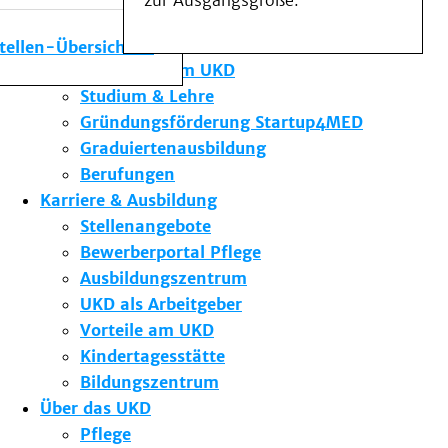
zur Ausgangsgröße.
Medizinische Fakultät
Die Institute des UKD
stellen-Übersicht
Forschung am UKD
Studium & Lehre
Gründungsförderung Startup4MED
Graduiertenausbildung
Berufungen
Karriere & Ausbildung
Stellenangebote
Bewerberportal Pflege
Ausbildungszentrum
UKD als Arbeitgeber
Vorteile am UKD
Kindertagesstätte
Bildungszentrum
Über das UKD
Pflege