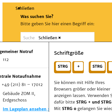
Schließen
Was suchen Sie?
Bitte geben Sie hier einen Begriff ein:
Schließen
Suche
Presse
Kontakt
Notfall
lgemeiner Notruf
Schriftgröße
Suchen
Patienten & Besucher
112
Kliniken/Institute/Zentren
oder
Als Patient am UKD
Beratung und Unterstützung
Wählen Sie ein Thema für Ihren Schnelleinstie
ntrale Notaufnahme
Veranstaltungen
Sie können mit Hilfe Ihres
+49 (211) 81 – 17012
Kommunikation im Medizinwesen (KIM)
Browsers größer oder kleiner
Notfall
Gebäude ZOM II,
anzeigen lassen. Verwenden S
Forschung & Lehre
Erdgeschoss
dafür bitte
STRG + und STRG
Medizinische Fakultät
Mit
STRG o
gelangen Sie wie
Im Lageplan ansehen
Die Institute des UKD