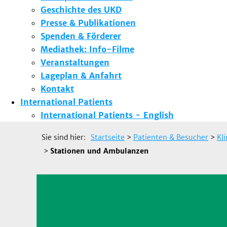
Geschichte des UKD
Presse & Publikationen
Spenden & Förderer
Mediathek: Info-Filme
Veranstaltungen
Lageplan & Anfahrt
Kontakt
International Patients
International Patients - English
Sie sind hier:
Startseite
>
Patienten & Besucher
>
Kl
>
Stationen und Ambulanzen