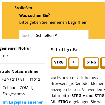
Schließen
Was suchen Sie?
Bitte geben Sie hier einen Begriff ein:
Schließen
Suche
Presse
Kontakt
Notfall
lgemeiner Notruf
Schriftgröße
Suchen
Patienten & Besucher
112
Kliniken/Institute/Zentren
oder
Als Patient am UKD
Beratung und Unterstützung
Wählen Sie ein Thema für Ihren Schnelleinstie
ntrale Notaufnahme
Veranstaltungen
Sie können mit Hilfe Ihres
+49 (211) 81 – 17012
Kommunikation im Medizinwesen (KIM)
Browsers größer oder kleiner
Notfall
Gebäude ZOM II,
anzeigen lassen. Verwenden S
Forschung & Lehre
Erdgeschoss
dafür bitte
STRG + und STRG
Medizinische Fakultät
Mit
STRG o
gelangen Sie wie
Im Lageplan ansehen
Die Institute des UKD