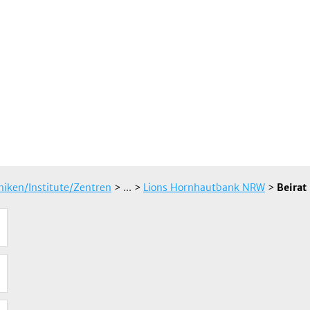
iniken/Institute/Zentren
> ...
>
Lions Hornhautbank NRW
>
Beirat