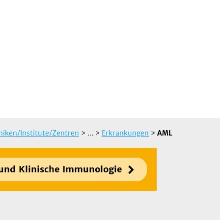
iniken/Institute/Zentren
> ...
>
Erkrankungen
>
AML
 und Klinische Immunologie