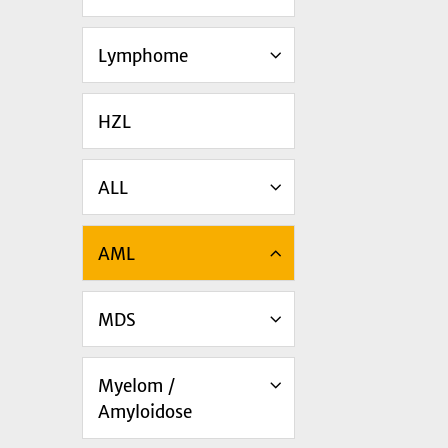
Lymphome
HZL
ALL
AML
MDS
Myelom /
Amyloidose