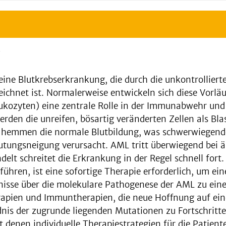
e
eine Blutkrebserkrankung, die durch die unkontrollier
hnet ist. Normalerweise entwickeln sich diese Vorläuf
eukozyten) eine zentrale Rolle in der Immunabwehr und
den die unreifen, bösartig veränderten Zellen als Bla
 hemmen die normale Blutbildung, was schwerwiegend
lutungsneigung verursacht. AML tritt überwiegend bei 
lt schreitet die Erkrankung in der Regel schnell fort. 
ren, ist eine sofortige Therapie erforderlich, um eine
nisse über die molekulare Pathogenese der AML zu ein
herapien und Immuntherapien, die neue Hoffnung auf ei
dnis der zugrunde liegenden Mutationen zu Fortschritt
 denen individuelle Therapiestrategien für die Patien