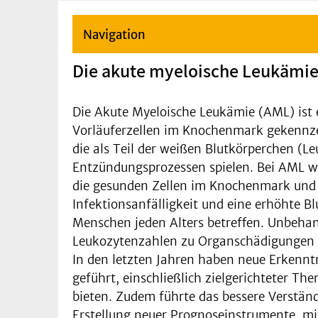
Navigation
Die akute myeloische Leukämi
Die Akute Myeloische Leukämie (AML) ist 
Vorläuferzellen im Knochenmark gekennzeic
die als Teil der weißen Blutkörperchen (L
Entzündungsprozessen spielen. Bei AML wer
die gesunden Zellen im Knochenmark und
Infektionsanfälligkeit und eine erhöhte B
Menschen jeden Alters betreffen. Unbehande
Leukozytenzahlen zu Organschädigungen füh
In den letzten Jahren haben neue Erkennt
geführt, einschließlich zielgerichteter T
bieten. Zudem führte das bessere Verstän
Erstellung neuer Prognoseinstrumente, mit