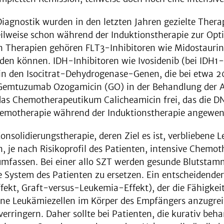
iagnostik wurden in den letzten Jahren gezielte Therap
eilweise schon während der Induktionstherapie zur Op
n Therapien gehören FLT3-Inhibitoren wie Midostaurin, G
n können. IDH-Inhibitoren wie Ivosidenib (bei IDH1-
 in den Isocitrat-Dehydrogenase-Genen, die bei etwa
Gemtuzumab Ozogamicin (GO) in der Behandlung der AML
s Chemotherapeutikum Calicheamicin frei, das die DNA
emotherapie während der Induktionstherapie angewend
onsolidierungstherapie, deren Ziel es ist, verbliebene 
n, je nach Risikoprofil des Patienten, intensive Chemot
 umfassen. Bei einer allo SZT werden gesunde Blutsta
e System des Patienten zu ersetzen. Ein entscheidende
kt, Graft-versus-Leukemia-Effekt), der die Fähigkei
ene Leukämiezellen im Körper des Empfängers anzugreif
 verringern. Daher sollte bei Patienten, die kurativ be