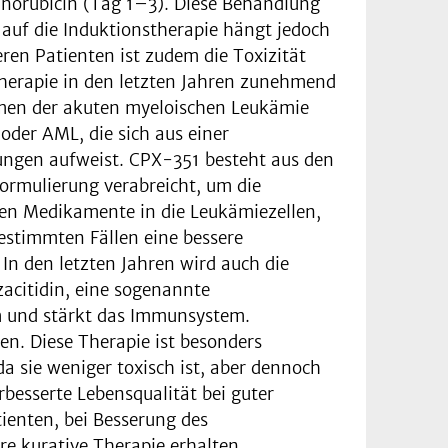
norubicin (Tag 1–3). Diese Behandlung
auf die Induktionstherapie hängt jedoch
ren Patienten ist zudem die Toxizität
herapie in den letzten Jahren zunehmend
rmen der akuten myeloischen Leukämie
oder AML, die sich aus einer
ungen aufweist. CPX-351 besteht aus den
ormulierung verabreicht, um die
den Medikamente in die Leukämiezellen,
bestimmten Fällen eine bessere
n den letzten Jahren wird auch die
acitidin, eine sogenannte
m und stärkt das Immunsystem.
en. Diese Therapie ist besonders
a sie weniger toxisch ist, aber dennoch
besserte Lebensqualität bei guter
ienten, bei Besserung des
re kurative Therapie erhalten.