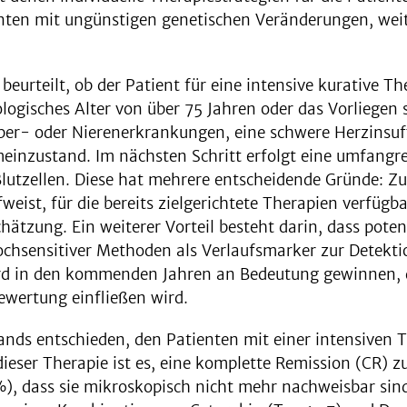
ienten mit ungünstigen genetischen Veränderungen, wei
eurteilt, ob der Patient für eine intensive kurative Th
iologisches Alter von über 75 Jahren oder das Vorlieg
er- oder Nierenerkrankungen, eine schwere Herzinsuffi
einzustand. Im nächsten Schritt erfolgt eine umfangr
lutzellen. Diese hat mehrere entscheidende Gründe: Zu
ist, für die bereits zielgerichtete Therapien verfügb
chätzung. Ein weiterer Vorteil besteht darin, dass pot
 hochsensitiver Methoden als Verlaufsmarker zur Detek
 in den kommenden Jahren an Bedeutung gewinnen, d
wertung einfließen wird.
nds entschieden, den Patienten mit einer intensiven T
ieser Therapie ist es, eine komplette Remission (CR) zu
), dass sie mikroskopisch nicht mehr nachweisbar sind