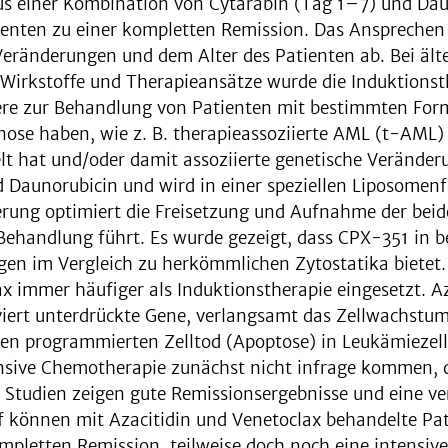
us einer Kombination von Cytarabin (Tag 1–7) und Dau
enten zu einer kompletten Remission. Das Ansprechen 
eränderungen und dem Alter des Patienten ab. Bei älte
irkstoffe und Therapieansätze wurde die Induktionst
ndere zur Behandlung von Patienten mit bestimmten Fo
nose haben, wie z. B. therapieassoziierte AML (t-AML) 
t hat und/oder damit assoziierte genetische Veränder
 Daunorubicin und wird in einer speziellen Liposomenf
erung optimiert die Freisetzung und Aufnahme der bei
 Behandlung führt. Es wurde gezeigt, dass CPX-351 in 
n im Vergleich zu herkömmlichen Zytostatika bietet. I
 immer häufiger als Induktionstherapie eingesetzt. Az
iert unterdrückte Gene, verlangsamt das Zellwachstu
den programmierten Zelltod (Apoptose) in Leukämiezell
ntensive Chemotherapie zunächst nicht infrage kommen, d
 Studien zeigen gute Remissionsergebnisse und eine ver
f können mit Azacitidin und Venetoclax behandelte Pat
pletten Remission, teilweise doch noch eine intensive