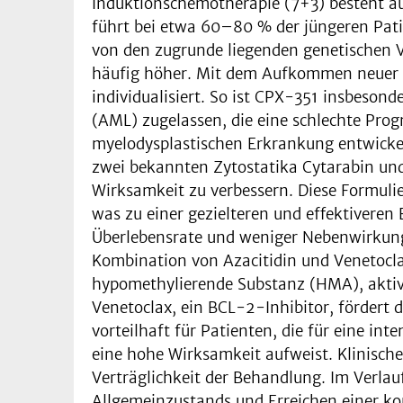
Induktionschemotherapie (7+3) besteht a
führt bei etwa 60–80 % der jüngeren Pati
von den zugrunde liegenden genetischen V
häufig höher. Mit dem Aufkommen neuer W
individualisiert. So ist CPX-351 insbeso
(AML) zugelassen, die eine schlechte Prog
myelodysplastischen Erkrankung entwickel
zwei bekannten Zytostatika Cytarabin und
Wirksamkeit zu verbessern. Diese Formuli
was zu einer gezielteren und effektiveren
Überlebensrate und weniger Nebenwirkunge
Kombination von Azacitidin und Venetoclax
hypomethylierende Substanz (HMA), aktiv
Venetoclax, ein BCL-2-Inhibitor, fördert 
vorteilhaft für Patienten, die für eine i
eine hohe Wirksamkeit aufweist. Klinische
Verträglichkeit der Behandlung. Im Verlau
Allgemeinzustands und Erreichen einer kom