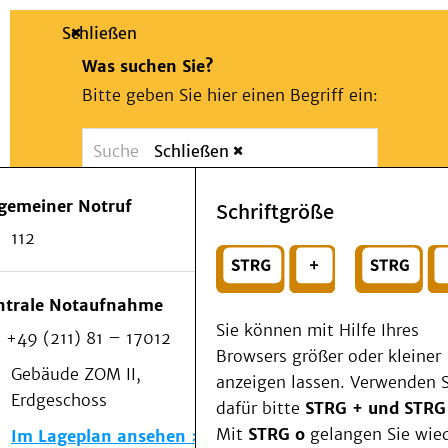
Schließen
Was suchen Sie?
Bitte geben Sie hier einen Begriff ein:
Schließen
Suche
Presse
Kontakt
Notfall
lgemeiner Notruf
Schriftgröße
Suchen
Patienten & Besucher
112
Kliniken/Institute/Zentren
oder
Als Patient am UKD
Beratung und Unterstützung
Wählen Sie ein Thema für Ihren Schnelleinstie
ntrale Notaufnahme
Veranstaltungen
Sie können mit Hilfe Ihres
+49 (211) 81 – 17012
Kommunikation im Medizinwesen (KIM)
Browsers größer oder kleiner
Notfall
Gebäude ZOM II,
anzeigen lassen. Verwenden S
Forschung & Lehre
Erdgeschoss
dafür bitte
STRG + und STRG
Medizinische Fakultät
Mit
STRG o
gelangen Sie wie
Im Lageplan ansehen
Die Institute des UKD