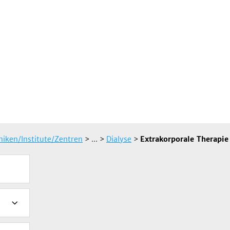
iniken/Institute/Zentren
> ...
>
Dialyse
>
Extrakorporale Therapi