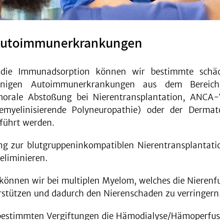
i Autoimmunerkrankungen
die Immunadsorption können wir bestimmte schädl
einigen Autoimmunerkrankungen aus dem Bereich
rale Abstoßung bei Nierentransplantation, ANCA-Vas
emyelinisierende Polyneuropathie) oder der Dermato
führt werden.
ng zur blutgruppeninkompatiblen Nierentransplantati
eliminieren.
önnen wir bei multiplen Myelom, welches die Nierenfunk
erstützen und dadurch den Nierenschaden zu verringern
bestimmten Vergiftungen die Hämodialyse/Hämoperfusi