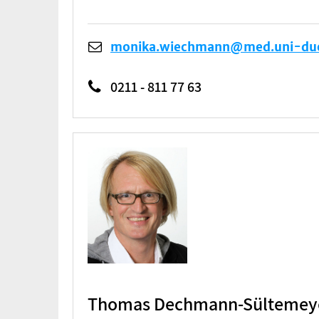
monika.wiechmann@med.uni-due
0211 - 811 77 63
Thomas Dechmann-Sültemey