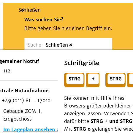
Schließen
Was suchen Sie?
Bitte geben Sie hier einen Begriff ein:
Schließen
Suche
Presse
Kontakt
Notfall
lgemeiner Notruf
Schriftgröße
Suchen
Patienten & Besucher
112
Kliniken/Institute/Zentren
oder
Als Patient am UKD
Beratung und Unterstützung
Wählen Sie ein Thema für Ihren Schnelleinstie
ntrale Notaufnahme
Veranstaltungen
Sie können mit Hilfe Ihres
+49 (211) 81 – 17012
Kommunikation im Medizinwesen (KIM)
Browsers größer oder kleiner
Notfall
Gebäude ZOM II,
anzeigen lassen. Verwenden S
Forschung & Lehre
Erdgeschoss
dafür bitte
STRG + und STRG
Medizinische Fakultät
Mit
STRG o
gelangen Sie wie
Im Lageplan ansehen
Die Institute des UKD