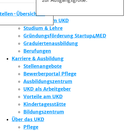
zur Ausgangsgröße.
Medizinische Fakultät
Die Institute des UKD
stellen-Übersicht
Forschung am UKD
Studium & Lehre
Gründungsförderung Startup4MED
Graduiertenausbildung
Berufungen
Karriere & Ausbildung
Stellenangebote
Bewerberportal Pflege
Ausbildungszentrum
UKD als Arbeitgeber
Vorteile am UKD
Kindertagesstätte
Bildungszentrum
Über das UKD
Pflege