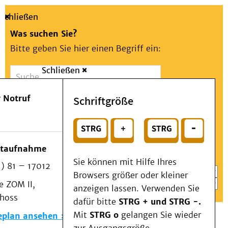
Schließen
Was suchen Sie?
Bitte geben Sie hier einen Begriff ein:
Schließen
Suche
Presse
Kontakt
Aa
Notfall
 Notruf
Schriftgröße
Menü
Suchen
Patienten & Besucher
oder
Kliniken/Institute/Zentren
Wählen Sie ein Thema für Ihren Schnelleinstieg
otaufnahme
Als Patient am UKD
Sie können mit Hilfe Ihres
) 81 – 17012
Beratung und Unterstützung
Browsers größer oder kleiner
 ZOM II,
Veranstaltungen
anzeigen lassen. Verwenden Sie
choss
Kommunikation im Medizinwesen (KIM)
dafür bitte
STRG + und STRG -.
Notfall
Mit
STRG o
gelangen Sie wieder
eplan ansehen
Forschung & Lehre