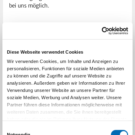
bei uns möglich.
Auch Patienten mit bestehenden AV-Shunts
mit Dysfunktion oder mit der Frage des Gefäß-
Banding oder Verschlussmöglichkeit nach
erfolgreicher Nierentransplantation können
Diese Webseite verwendet Cookies
selbstverständlich bei uns vorgestellt werden.
Wir verwenden Cookies, um Inhalte und Anzeigen zu
personalisieren, Funktionen für soziale Medien anbieten
zu können und die Zugriffe auf unsere Website zu
Wir sind 24 Stunden für Sie und Ihre Patienten
analysieren. Außerdem geben wir Informationen zu Ihrer
erreichbar.
Verwendung unserer Website an unsere Partner für
soziale Medien, Werbung und Analysen weiter. Unsere
Ansprechpartner
Partner führen diese Informationen möglicherweise mit
weiteren Daten zusammen, die Sie ihnen bereitgestellt
haben oder die sie im Rahmen Ihrer Nutzung der Dienste
gesammelt haben.
Einwilligungsauswahl
Notwendig