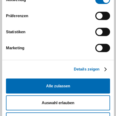
Präferenzen
Statistiken
Dr. med. Ulf Zierhut
Marketing
Oberarzt
Details zeigen
ulf.zierhut@med.uni-duesseldorf.d
e
Alle zulassen
Auswahl erlauben