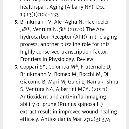
healthspan. Aging (Albany NY). Dec
13;13(1):104-133
Brinkmann V, Ale-Agha N, Haendeler
J@*, Ventura N.@* (2020) The Aryl
hydrocarbon Receptor (AhR) in the aging
process: another puzzling role for this
highly conserved transcription factor.
Frontiers in Physiology. Review
Coppari S*, Colomba M*, Fraternale D,
Brinkmann V, Romeo M, Rocchi M, Di
Giacomo B, Mari M, Guidi L, Ramakrishna
S, Ventura N^, Albertini MC^. (2021)
Antioxidant and anti-inflammaging
ability of prune (Prunus spinosa L.)
extract result in improved wound healing
efficacy. Antioxidants Mar 2;10(3):374