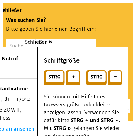
Schließen
Was suchen Sie?
Bitte geben Sie hier einen Begriff ein:
Schließen
Suche
Presse
Kontakt
Aa
Notfall
 Notruf
Schriftgröße
Menü
Suchen
Patienten & Besucher
oder
Kliniken/Institute/Zentren
Wählen Sie ein Thema für Ihren Schnelleinstieg
otaufnahme
Als Patient am UKD
Sie können mit Hilfe Ihres
) 81 – 17012
Beratung und Unterstützung
Browsers größer oder kleiner
 ZOM II,
Veranstaltungen
anzeigen lassen. Verwenden Sie
choss
Kommunikation im Medizinwesen (KIM)
dafür bitte
STRG + und STRG -.
Notfall
Mit
STRG o
gelangen Sie wieder
eplan ansehen
Forschung & Lehre