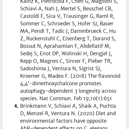
Kainz K, Pietrocola F, Chen G, Maglioni S,
Schiavi A, Nah J, Mertel S, Beuschel CB,
Castoldi F, Sica V, Trausinger G, Raml R,
Sommer C, Schroeder S, Hofer SJ, Bauer
MA, Pendl T, Tadic J, Dammbrueck C, Hu
Z, Ruckenstuhl C, Eisenberg T, Durand S,
Bossut N, Aprahamian F, Abdellatif M,
Sedej S, Enot DP, Wolinski H, Dengjel J,
Kepp O, Magnes C, Sinner F, Pieber TR,
Sadoshima J, Ventura N, Sigrist SJ,
Kroemer G, Madeo F. (2018) The flavonoid
4,4’-dimethoxychalcone promotes
autophagy-dependent 3 longevity across
species. Nat Commun. Feb 19;10(1):651
Brinkmann V, Schiavi A, Shaik A, Puchta
D, Menzel R, Ventura N. (2020) Diet and
environmental factors have opposite
AhR-dependent effects on C. elegans