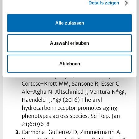
Details zeigen
Maglioni S, Arsalan N, Franchi L, Hurd A,
Opipari AW, Glick GD, Ventura N. (2015)
Alle zulassen
An automated phenotype-based
microscopy screen to identify pro-
longevity interventions acting through
Auswahl erlauben
mitochondria in C. elegans. BBA
Bioenergetics. Nov;1847(11):1469-78
Ablehnen
Eckers A, Jakob S, Heiss C, Haarmann-
Stemmann T, Goy C, Brinkmann V,
Cortese-Krott MM, Sansone R, Esser C,
Ale-Agha N, Altschmied J, Ventura N*@,
Haendeler J.*@ (2016) The aryl
hydrocarbon receptor promotes aging
phenotypes across species. Sci Rep. Jan
21;6:19618
Carmona-Gutierrez D, Zimmermann A,