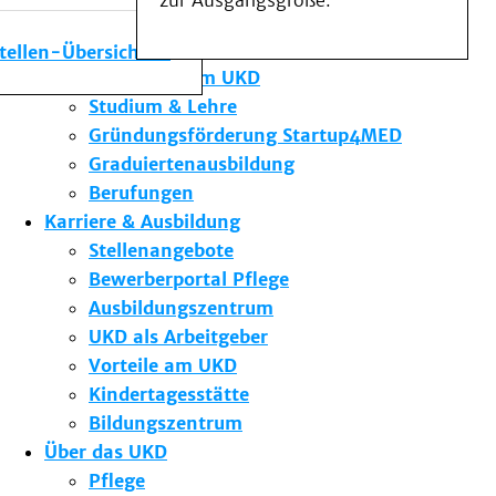
zur Ausgangsgröße.
Medizinische Fakultät
Die Institute des UKD
stellen-Übersicht
Forschung am UKD
Studium & Lehre
Gründungsförderung Startup4MED
Graduiertenausbildung
Berufungen
Karriere & Ausbildung
Stellenangebote
Bewerberportal Pflege
Ausbildungszentrum
UKD als Arbeitgeber
Vorteile am UKD
Kindertagesstätte
Bildungszentrum
Über das UKD
Pflege