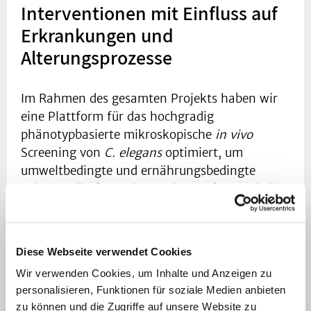
Interventionen mit Einfluss auf
Erkrankungen und
Alterungsprozesse
Im Rahmen des gesamten Projekts haben wir
eine Plattform für das hochgradig
phänotypbasierte mikroskopische
in vivo
Screening von
C. elegans
optimiert, um
umweltbedingte und ernährungsbedingte
Faktoren (insbesondere Nahrungsbestandteile
und Schadstoffe) zu ermitteln, die durch
Mitochondrien-vermittelte Prozesse agieren,
um neuromuskuläre Erkrankungen zu
Diese Webseite verwendet Cookies
spezifizieren oder zu bekämpfen. Wir sind
Wir verwenden Cookies, um Inhalte und Anzeigen zu
besonders daran interessiert, die Mechanismen
personalisieren, Funktionen für soziale Medien anbieten
aufzudecken, welche in der frühen Entwicklung
zu können und die Zugriffe auf unsere Website zu