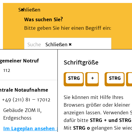
Schließen
Was suchen Sie?
Bitte geben Sie hier einen Begriff ein:
Schließen
Suche
Presse
Kontakt
Notfall
lgemeiner Notruf
Schriftgröße
Suchen
Patienten & Besucher
112
Kliniken/Institute/Zentren
oder
Als Patient am UKD
Beratung und Unterstützung
Wählen Sie ein Thema für Ihren Schnelleinstie
ntrale Notaufnahme
Veranstaltungen
Sie können mit Hilfe Ihres
+49 (211) 81 – 17012
Kommunikation im Medizinwesen (KIM)
Browsers größer oder kleiner
Notfall
Gebäude ZOM II,
anzeigen lassen. Verwenden S
Forschung & Lehre
Erdgeschoss
dafür bitte
STRG + und STRG
Medizinische Fakultät
Mit
STRG o
gelangen Sie wie
Im Lageplan ansehen
Die Institute des UKD