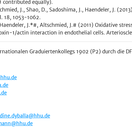
 contributed equally).
chmied, J., Shao, D., Sadoshima, J., Haendeler, J. (201
l. 18, 1053-1062.
, Haendeler, J.*#, Altschmied, J.# (2011) Oxidative str
xin-1/actin interaction in endothelial cells. Arterioscl
rnationalen Graduiertenkollegs 1902 (P2) durch die DFG
hhu.de
u.de
.de
dine.dyballa@hhu.de
rmann@hhu.de