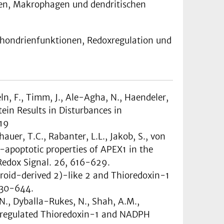
len, Makrophagen und dendritischen
ochondrienfunktionen, Redoxregulation und
eln, F., Timm, J., Ale-Agha, N., Haendeler,
ein Results in Disturbances in
019
auer, T.C., Rabanter, L.L., Jakob, S., von
ti-apoptotic properties of APEX1 in the
Redox Signal. 26, 616-629.
ythroid-derived 2)-like 2 and Thioredoxin-1
 630-644.
 N., Dyballa-Rukes, N., Shah, A.M.,
dysregulated Thioredoxin-1 and NADPH