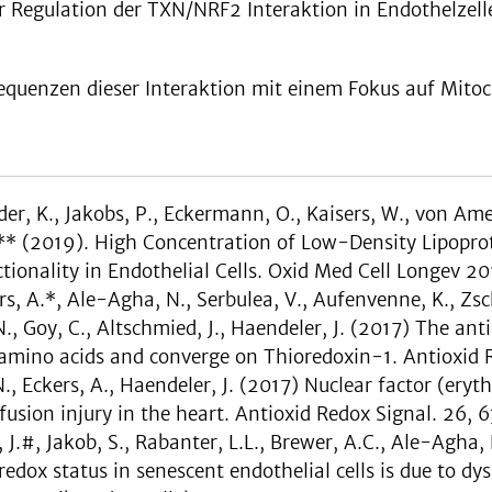
r Regulation der TXN/NRF2 Interaktion in Endothelzel
sequenzen dieser Interaktion mit einem Fokus auf Mit
nder, K., Jakobs, P., Eckermann, O., Kaisers, W., von Am
.** (2019). High Concentration of Low-Density Lipoprot
tionality in Endothelial Cells. Oxid Med Cell Longev 2
s, A.*, Ale-Agha, N., Serbulea, V., Aufenvenne, K., Zsch
., Goy, C., Altschmied, J., Haendeler, J. (2017) The an
 amino acids and converge on Thioredoxin-1. Antioxid 
 N., Eckers, A., Haendeler, J. (2017) Nuclear factor (er
fusion injury in the heart. Antioxid Redox Signal. 26,
 J.#, Jakob, S., Rabanter, L.L., Brewer, A.C., Ale-Agha,
redox status in senescent endothelial cells is due to 