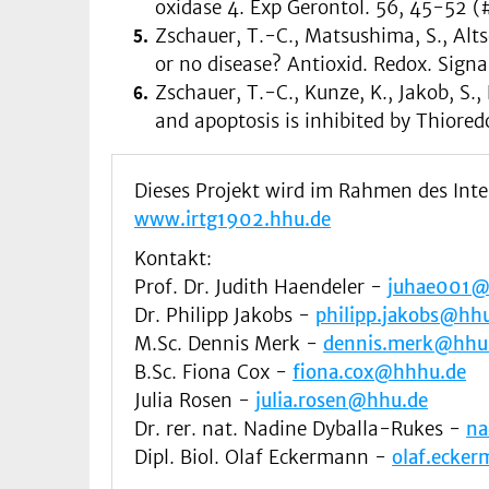
oxidase 4. Exp Gerontol. 56, 45-52 (#
Zschauer, T.-C., Matsushima, S., Alts
or no disease? Antioxid. Redox. Signa
Zschauer, T.-C., Kunze, K., Jakob, S.
and apoptosis is inhibited by Thioredo
Dieses Projekt wird im Rahmen des Inte
www.irtg1902.hhu.de
Kontakt:
Prof. Dr. Judith Haendeler -
juhae001@
Dr. Philipp Jakobs -
philipp.jakobs@hh
M.Sc. Dennis Merk -
dennis.merk@hhu
B.Sc. Fiona Cox -
fiona.cox@hhhu.de
Julia Rosen -
julia.rosen@hhu.de
Dr. rer. nat. Nadine Dyballa-Rukes -
na
Dipl. Biol. Olaf Eckermann -
olaf.ecke