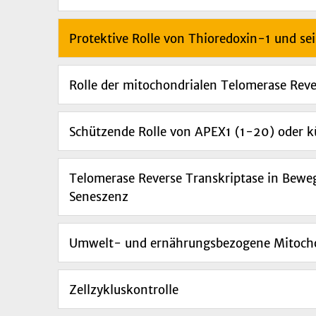
Protektive Rolle von Thioredoxin-1 und se
Rolle der mitochondrialen Telomerase Rev
Schützende Rolle von APEX1 (1-20) oder k
Telomerase Reverse Transkriptase in Bewe
Seneszenz
Umwelt- und ernährungsbezogene Mitochon
Zellzykluskontrolle