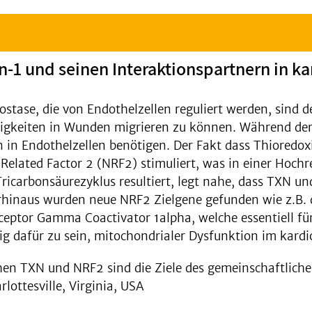
in-1 und seinen Interaktionspartnern in 
stase, die von Endothelzellen reguliert werden, sind 
igkeiten in Wunden migrieren zu können. Während der l
n in Endothelzellen benötigen. Der Fakt dass Thioredo
-Related Factor 2 (NRF2) stimuliert, was in einer Hoch
ricarbonsäurezyklus resultiert, legt nahe, dass TXN un
hinaus wurden neue NRF2 Zielgene gefunden wie z.B. di
ceptor Gamma Coactivator 1alpha, welche essentiell f
g dafür zu sein, mitochondrialer Dysfunktion im kar
 TXN und NRF2 sind die Ziele des gemeinschaftlichen
rlottesville, Virginia, USA