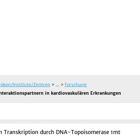
iniken/Institute/Zentren
> ...
>
Forschung
Interaktionspartnern in kardiovaskulären Erkrankungen
en Transkription durch DNA-Topoisomerase 1mt