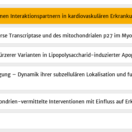
inen Interaktionspartnern in kardiovaskulären Erkrank
erse Transcriptase und des mitochondrialen p27 im Myo
ürzerer Varianten in Lipopolysaccharid-induzierter Ap
gung – Dynamik ihrer subzellulären Lokalisation und f
drien-vermittelte Interventionen mit Einfluss auf E