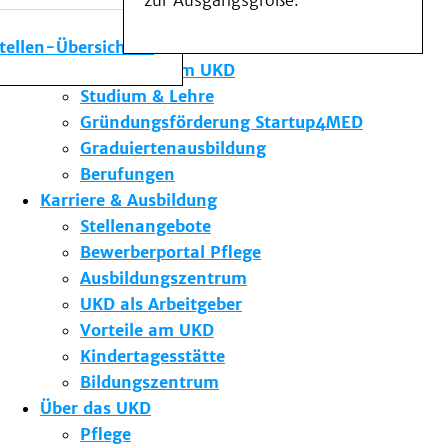
zur Ausgangsgröße.
Medizinische Fakultät
Die Institute des UKD
stellen-Übersicht
Forschung am UKD
Studium & Lehre
Gründungsförderung Startup4MED
Graduiertenausbildung
Berufungen
Karriere & Ausbildung
Stellenangebote
Bewerberportal Pflege
Ausbildungszentrum
UKD als Arbeitgeber
Vorteile am UKD
Kindertagesstätte
Bildungszentrum
Über das UKD
Pflege