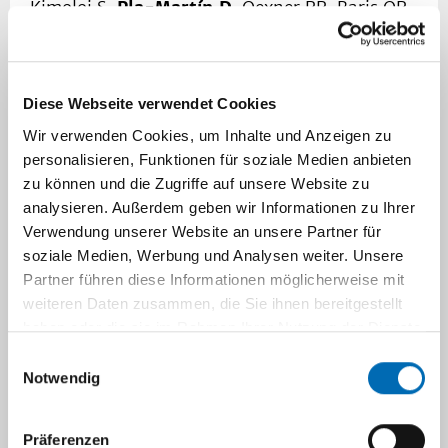
Kimoloi S,
Pla-Martín D
, Oexner RR, Baris OR,
Wiesner RJ. Author Response: K320E-
Twinkleskm Mice Are Genetically
Heterogeneous for Secondary mtDNA Deletions
Diese Webseite verwendet Cookies
Impairing Comparison With Controls. Invest
Wir verwenden Cookies, um Inhalte und Anzeigen zu
Ophthalmol Vis Sci. 2021 Jan 4;62(1):13. doi:
personalisieren, Funktionen für soziale Medien anbieten
10.1167/iovs.62.1.13. PMID:
33427853
.
zu können und die Zugriffe auf unsere Website zu
2020
analysieren. Außerdem geben wir Informationen zu Ihrer
Verwendung unserer Website an unsere Partner für
soziale Medien, Werbung und Analysen weiter. Unsere
Oexner RR,
Pla-Martín D
, Paß T, Wiesen MHJ,
Partner führen diese Informationen möglicherweise mit
Zentis P, Schauss A, Baris OR, Kimoloi S,
weiteren Daten zusammen, die Sie ihnen bereitgestellt
Wiesner RJ. Extraocular Muscle Reveals
haben oder die sie im Rahmen Ihrer Nutzung der Dienste
Selective Vulnerability of Type IIB Fibers to
gesammelt haben.
Einwilligungsauswahl
Respiratory Chain Defects Induced by
Notwendig
Mitochondrial DNA Alterations. Invest
Ophthalmol Vis Sci. 2020 Oct 1;61(12):14. doi:
Präferenzen
10.1167/iovs.61.12.14.
PMID: 33057669
.