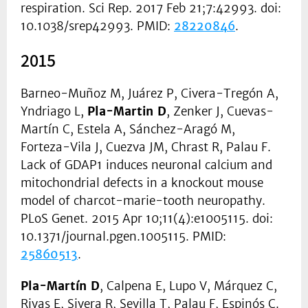
respiration. Sci Rep. 2017 Feb 21;7:42993. doi:
10.1038/srep42993. PMID:
28220846
.
2015
Barneo-Muñoz M, Juárez P, Civera-Tregón A,
Yndriago L,
Pla-Martin D
, Zenker J, Cuevas-
Martín C, Estela A, Sánchez-Aragó M,
Forteza-Vila J, Cuezva JM, Chrast R, Palau F.
Lack of GDAP1 induces neuronal calcium and
mitochondrial defects in a knockout mouse
model of charcot-marie-tooth neuropathy.
PLoS Genet. 2015 Apr 10;11(4):e1005115. doi:
10.1371/journal.pgen.1005115. PMID:
25860513
.
Pla-Martín D
, Calpena E, Lupo V, Márquez C,
Rivas E, Sivera R, Sevilla T, Palau F, Espinós C.