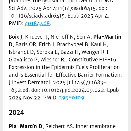
promotes the lysosomal turnover of mtDNA.
Sci Adv. 2025 Apr 4;11(14):eadr6415. doi:
10.1126/sciadv.adr6415. Epub 2025 Apr 4.
PMID:
40184468
.
Boix J, Knuever J, Niehoff N, Sen A,
Pla-Martin
D
, Baris OR, Etich J, Brachvogel B, Kaul H,
Isbrandt D, Soroka E, Bazzi H, Wenger RH,
Giavalisco P, Wiesner RJ. Constitutive HIF-1α
Expression in the Epidermis Fuels Proliferation
and Is Essential for Effective Barrier Formation.
J Invest Dermatol. 2025 Jul;145(7):1683-
1692.e8. doi: 10.1016/j.jid.2024.09.022. Epub
2024 Nov 22. PMID:
39580109
.
2024
Pla-Martín D
, Reichert AS. Inner membrane