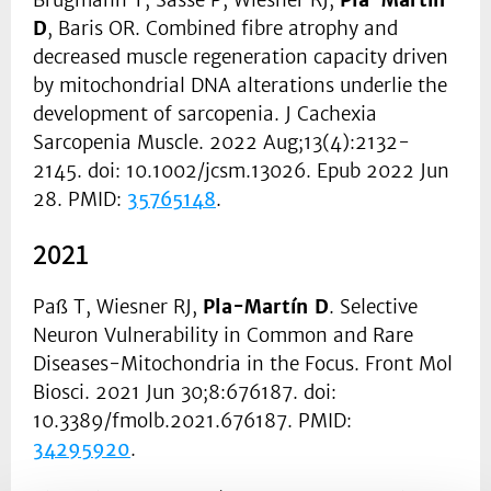
Brügmann T, Sasse P, Wiesner RJ,
Pla-Martín
D
, Baris OR. Combined fibre atrophy and
decreased muscle regeneration capacity driven
by mitochondrial DNA alterations underlie the
development of sarcopenia. J Cachexia
Sarcopenia Muscle. 2022 Aug;13(4):2132-
2145. doi: 10.1002/jcsm.13026. Epub 2022 Jun
28. PMID:
35765148
.
2021
Paß T, Wiesner RJ,
Pla-Martín D
. Selective
Neuron Vulnerability in Common and Rare
Diseases-Mitochondria in the Focus. Front Mol
Biosci. 2021 Jun 30;8:676187. doi:
10.3389/fmolb.2021.676187. PMID:
34295920
.