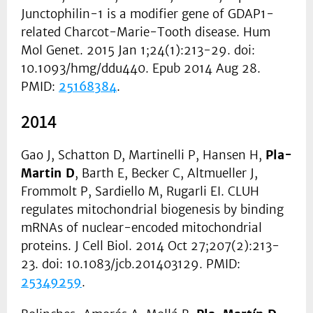
Junctophilin-1 is a modifier gene of GDAP1-
related Charcot-Marie-Tooth disease. Hum
Mol Genet. 2015 Jan 1;24(1):213-29. doi:
10.1093/hmg/ddu440. Epub 2014 Aug 28.
PMID:
25168384
.
2014
Gao J, Schatton D, Martinelli P, Hansen H,
Pla-
Martin D
, Barth E, Becker C, Altmueller J,
Frommolt P, Sardiello M, Rugarli EI. CLUH
regulates mitochondrial biogenesis by binding
mRNAs of nuclear-encoded mitochondrial
proteins. J Cell Biol. 2014 Oct 27;207(2):213-
23. doi: 10.1083/jcb.201403129. PMID:
25349259
.