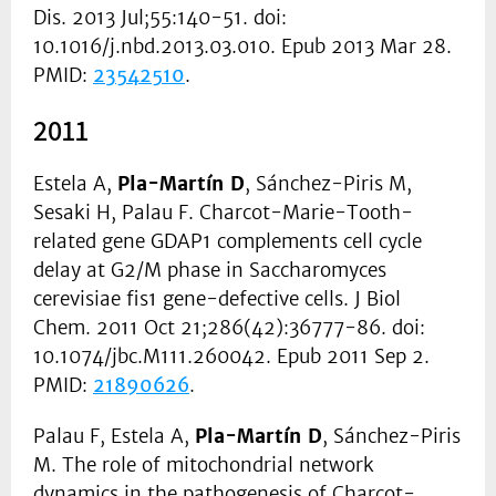
Dis. 2013 Jul;55:140-51. doi:
10.1016/j.nbd.2013.03.010. Epub 2013 Mar 28.
PMID:
23542510
.
2011
Estela A,
Pla-Martín D
, Sánchez-Piris M,
Sesaki H, Palau F. Charcot-Marie-Tooth-
related gene GDAP1 complements cell cycle
delay at G2/M phase in Saccharomyces
cerevisiae fis1 gene-defective cells. J Biol
Chem. 2011 Oct 21;286(42):36777-86. doi:
10.1074/jbc.M111.260042. Epub 2011 Sep 2.
PMID:
21890626
.
Palau F, Estela A,
Pla-Martín D
, Sánchez-Piris
M. The role of mitochondrial network
dynamics in the pathogenesis of Charcot-