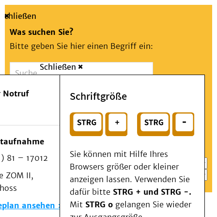
Schließen
Was suchen Sie?
Bitte geben Sie hier einen Begriff ein:
Schließen
Suche
Presse
Kontakt
Aa
Notfall
 Notruf
Schriftgröße
Menü
Suchen
Patienten & Besucher
oder
Kliniken/Institute/Zentren
Wählen Sie ein Thema für Ihren Schnelleinstieg
otaufnahme
Als Patient am UKD
Sie können mit Hilfe Ihres
) 81 – 17012
Beratung und Unterstützung
Browsers größer oder kleiner
 ZOM II,
Veranstaltungen
anzeigen lassen. Verwenden Sie
choss
Kommunikation im Medizinwesen (KIM)
dafür bitte
STRG + und STRG -.
Notfall
Mit
STRG o
gelangen Sie wieder
eplan ansehen
Forschung & Lehre