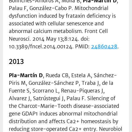
Bolinches-Amorós A, Mollá B,
Pla-Martín D
,
Palau F, González-Cabo P. Mitochondrial
dysfunction induced by frataxin deficiency is
associated with cellular senescence and
abnormal calcium metabolism. Front Cell
Neurosci. 2014 May 13;8:124. doi:
10.3389/fncel.2014.00124. PMID:
24860428
.
2013
Pla-Martín D
, Rueda CB, Estela A, Sánchez-
Piris M, González-Sánchez P, Traba J, de la
Fuente S, Scorrano L, Renau-Piqueras J,
Alvarez J, Satrústegui J, Palau F. Silencing of
the Charcot-Marie-Tooth disease-associated
gene GDAP1 induces abnormal mitochondrial
distribution and affects Ca2+ homeostasis by
reducing store-operated Ca2+ entry. Neurobiol