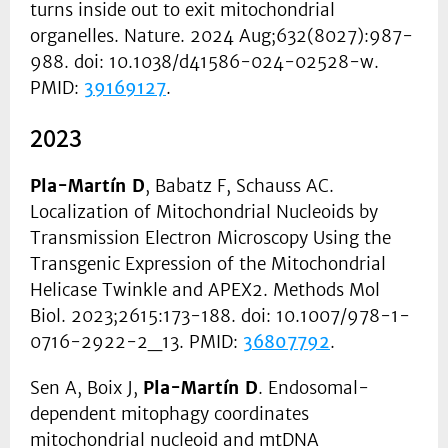
turns inside out to exit mitochondrial
organelles. Nature. 2024 Aug;632(8027):987-
988. doi: 10.1038/d41586-024-02528-w.
PMID:
39169127
.
2023
Pla-Martín D
, Babatz F, Schauss AC.
Localization of Mitochondrial Nucleoids by
Transmission Electron Microscopy Using the
Transgenic Expression of the Mitochondrial
Helicase Twinkle and APEX2. Methods Mol
Biol. 2023;2615:173-188. doi: 10.1007/978-1-
0716-2922-2_13. PMID:
36807792
.
Sen A, Boix J,
Pla-Martín D
. Endosomal-
dependent mitophagy coordinates
mitochondrial nucleoid and mtDNA