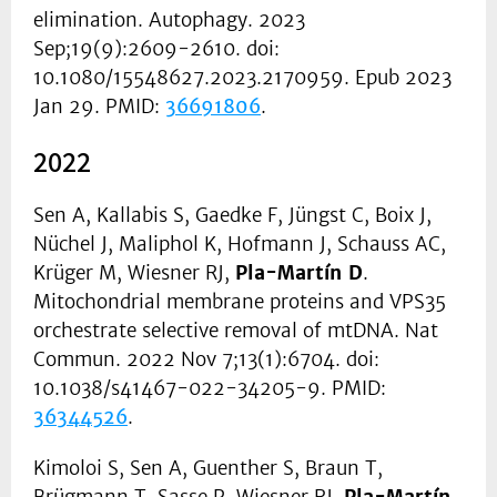
elimination. Autophagy. 2023
Sep;19(9):2609-2610. doi:
10.1080/15548627.2023.2170959. Epub 2023
Jan 29. PMID:
36691806
.
2022
Sen A, Kallabis S, Gaedke F, Jüngst C, Boix J,
Nüchel J, Maliphol K, Hofmann J, Schauss AC,
Krüger M, Wiesner RJ,
Pla-Martín D
.
Mitochondrial membrane proteins and VPS35
orchestrate selective removal of mtDNA. Nat
Commun. 2022 Nov 7;13(1):6704. doi:
10.1038/s41467-022-34205-9. PMID:
36344526
.
Kimoloi S, Sen A, Guenther S, Braun T,