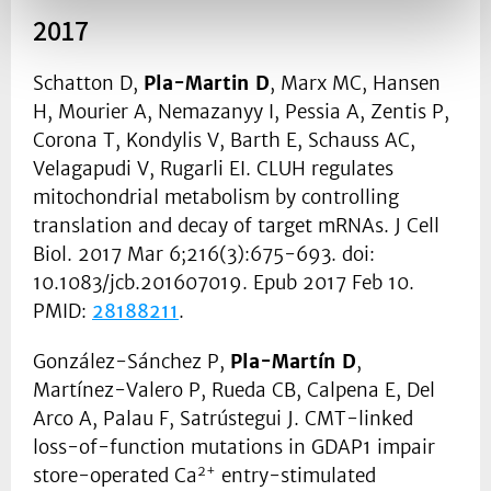
2017
Schatton D,
Pla-Martin D
, Marx MC, Hansen
H, Mourier A, Nemazanyy I, Pessia A, Zentis P,
Corona T, Kondylis V, Barth E, Schauss AC,
Velagapudi V, Rugarli EI. CLUH regulates
mitochondrial metabolism by controlling
translation and decay of target mRNAs. J Cell
Biol. 2017 Mar 6;216(3):675-693. doi:
10.1083/jcb.201607019. Epub 2017 Feb 10.
PMID:
28188211
.
González-Sánchez P,
Pla-Martín D
,
Martínez-Valero P, Rueda CB, Calpena E, Del
Arco A, Palau F, Satrústegui J. CMT-linked
loss-of-function mutations in GDAP1 impair
2+
store-operated Ca
entry-stimulated