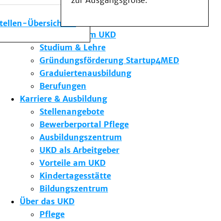
zur Ausgangsgröße.
Medizinische Fakultät
Die Institute des UKD
stellen-Übersicht
Forschung am UKD
Studium & Lehre
Gründungsförderung Startup4MED
Graduiertenausbildung
Berufungen
Karriere & Ausbildung
Stellenangebote
Bewerberportal Pflege
Ausbildungszentrum
UKD als Arbeitgeber
Vorteile am UKD
Kindertagesstätte
Bildungszentrum
Über das UKD
Pflege