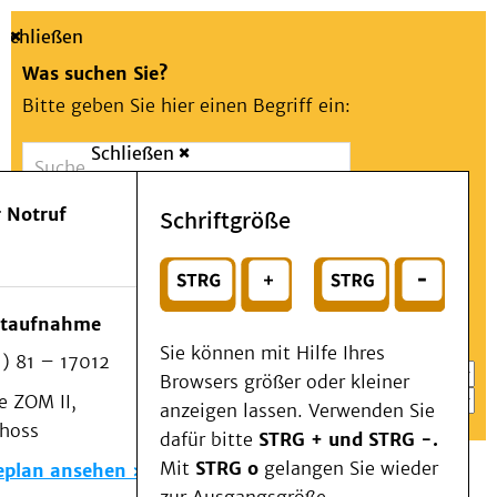
Schließen
Was suchen Sie?
Bitte geben Sie hier einen Begriff ein:
Schließen
Suche
Presse
Kontakt
Aa
Notfall
 Notruf
Schriftgröße
Menü
Suchen
Patienten & Besucher
oder
Kliniken/Institute/Zentren
Wählen Sie ein Thema für Ihren Schnelleinstieg
otaufnahme
Als Patient am UKD
Sie können mit Hilfe Ihres
) 81 – 17012
Beratung und Unterstützung
Browsers größer oder kleiner
 ZOM II,
Veranstaltungen
anzeigen lassen. Verwenden Sie
choss
Kommunikation im Medizinwesen (KIM)
dafür bitte
STRG + und STRG -.
Notfall
Mit
STRG o
gelangen Sie wieder
eplan ansehen
Forschung & Lehre