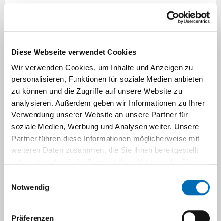
III. Die
DNA-Methylierung (mDNA)
bietet
ebenfalls vielversprechende Ansätze für
molekulare Altersschätzungen. Zahlreiche
altersabhängige Methylierungsmarker wurden
Diese Webseite verwendet Cookies
bereits in Geweben und Körperflüssigkeiten
Wir verwenden Cookies, um Inhalte und Anzeigen zu
identifiziert und verschiedene Modelle für
personalisieren, Funktionen für soziale Medien anbieten
Altersschätzungen vorgeschlagen.
zu können und die Zugriffe auf unsere Website zu
analysieren. Außerdem geben wir Informationen zu Ihrer
Molekulare Lebensaltersschätzung
Verwendung unserer Website an unsere Partner für
auf Basis von D-Asp, Pen und DNAm
soziale Medien, Werbung und Analysen weiter. Unsere
Partner führen diese Informationen möglicherweise mit
weiteren Daten zusammen, die Sie ihnen bereitgestellt
Alle drei genannten Uhren (D-Asp, Pen,
haben oder die sie im Rahmen Ihrer Nutzung der Dienste
DNAm) „ticken“ in zahlreichen (vermutlich
gesammelt haben.
Einwilligungsauswahl
allen) menschlichen Geweben und können im
Notwendig
Erwachsenenalter deutlich bessere
Möglichkeiten zur Altersschätzung eröffnen als
Präferenzen