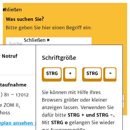
Schließen
Was suchen Sie?
Bitte geben Sie hier einen Begriff ein:
Schließen
Suche
Presse
Kontakt
Aa
Notfall
 Notruf
Schriftgröße
Menü
Suchen
Patienten & Besucher
oder
Kliniken/Institute/Zentren
Wählen Sie ein Thema für Ihren Schnelleinstieg
otaufnahme
Als Patient am UKD
Sie können mit Hilfe Ihres
) 81 – 17012
Beratung und Unterstützung
Browsers größer oder kleiner
 ZOM II,
Veranstaltungen
anzeigen lassen. Verwenden Sie
choss
Kommunikation im Medizinwesen (KIM)
dafür bitte
STRG + und STRG -.
Notfall
Mit
STRG o
gelangen Sie wieder
eplan ansehen
Forschung & Lehre