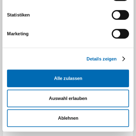
Statistiken
Trainings- / Schulungsmaterialien
Marketing
Anamnese_Folter.pdf
Anforderungen_an_aerztliche_Atteste_Folter.pd
Details zeigen
Auffaellige_Verletzungsmuster.pdf
red_flags_psychische_Belastung.pdf
Alle zulassen
schwierige_Untersituationen_Folter.pdf
Auswahl erlauben
Sprachmittlung.pdf
Versorgung_und_Zugang_in_Fo.pdf
Ablehnen