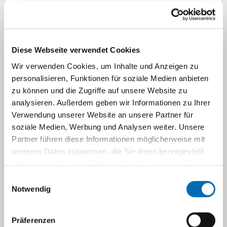
Medizinische Doktorarbeiten,
naturwissenschatliche
Bachelor-/Masterarbeiten
Diese Webseite verwendet Cookies
Wir verwenden Cookies, um Inhalte und Anzeigen zu
personalisieren, Funktionen für soziale Medien anbieten
Veröffentlichungen des Instituts für
zu können und die Zugriffe auf unsere Website zu
Rechtsmedizin
analysieren. Außerdem geben wir Informationen zu Ihrer
Verwendung unserer Website an unsere Partner für
soziale Medien, Werbung und Analysen weiter. Unsere
Navigation
Partner führen diese Informationen möglicherweise mit
weiteren Daten zusammen, die Sie ihnen bereitgestellt
Im Rahmen des in:Fo Projekts sind
haben oder die sie im Rahmen Ihrer Nutzung der Dienste
gesammelt haben.
verschiedene Trainings / Schulungen
Einwilligungsauswahl
Notwendig
vorgesehen. Auf dieser Seite finden Sie
Handouts, Informationsblätter und weitere
Materialien zum download.
Präferenzen