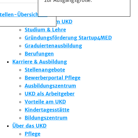
zur Ausgangsgröße.
Medizinische Fakultät
Die Institute des UKD
stellen-Übersicht
Forschung am UKD
Studium & Lehre
Gründungsförderung Startup4MED
Graduiertenausbildung
Berufungen
Karriere & Ausbildung
Stellenangebote
Bewerberportal Pflege
Ausbildungszentrum
UKD als Arbeitgeber
Vorteile am UKD
Kindertagesstätte
Bildungszentrum
Über das UKD
Pflege