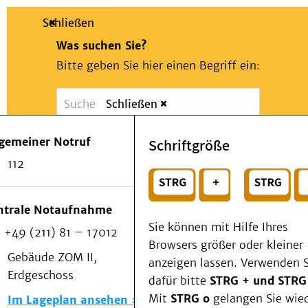
Schließen
Was suchen Sie?
Bitte geben Sie hier einen Begriff ein:
Schließen
Suche
Presse
Kontakt
Notfall
lgemeiner Notruf
Schriftgröße
Suchen
Patienten & Besucher
112
Kliniken/Institute/Zentren
oder
Als Patient am UKD
Beratung und Unterstützung
Wählen Sie ein Thema für Ihren Schnelleinstie
ntrale Notaufnahme
Veranstaltungen
Sie können mit Hilfe Ihres
+49 (211) 81 – 17012
Kommunikation im Medizinwesen (KIM)
Browsers größer oder kleiner
Notfall
Gebäude ZOM II,
anzeigen lassen. Verwenden S
Forschung & Lehre
Erdgeschoss
dafür bitte
STRG + und STRG
Medizinische Fakultät
Mit
STRG o
gelangen Sie wie
Im Lageplan ansehen
Die Institute des UKD