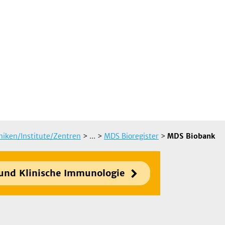
iniken/Institute/Zentren
> ...
>
MDS Bioregister
>
MDS Biobank
 und Klinische Immunologie