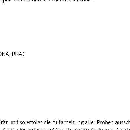
(DNA, RNA)
tät und so erfolgt die Aufarbeitung aller Proben aussc
-80°C oder unter -150°C in flüssigem Stickstoff. Ansc