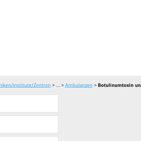
iniken/Institute/Zentren
> ...
>
Ambulanzen
>
Botulinumtoxin un