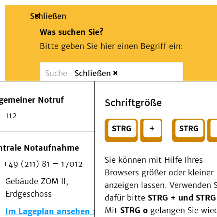
Schließen
Was suchen Sie?
Bitte geben Sie hier einen Begriff ein:
Schließen
Suche
Presse
Kontakt
Notfall
lgemeiner Notruf
Schriftgröße
Suchen
Patienten & Besucher
112
Kliniken/Institute/Zentren
oder
Als Patient am UKD
Beratung und Unterstützung
Wählen Sie ein Thema für Ihren Schnelleinstie
ntrale Notaufnahme
Veranstaltungen
Sie können mit Hilfe Ihres
+49 (211) 81 – 17012
Kommunikation im Medizinwesen (KIM)
Browsers größer oder kleiner
Notfall
Gebäude ZOM II,
anzeigen lassen. Verwenden S
Forschung & Lehre
Erdgeschoss
dafür bitte
STRG + und STRG
Medizinische Fakultät
Mit
STRG o
gelangen Sie wie
Im Lageplan ansehen
Die Institute des UKD