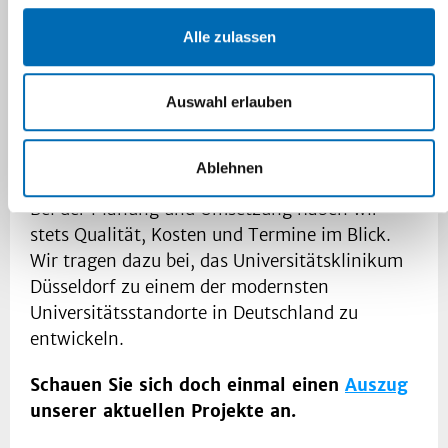
Unser Team aus Architekten, Ingenieuren,
Alle zulassen
Bauzeichnern und Technischen Zeichnern
sowie Assistenten begleitet Bauprojekte von
der ersten Idee bis zur Inbetriebnahme und
Auswahl erlauben
Übergabe an den Nutzer.
Ablehnen
Bei der Planung und Umsetzung haben wir
stets Qualität, Kosten und Termine im Blick.
Wir tragen dazu bei, das Universitätsklinikum
Düsseldorf zu einem der modernsten
Universitätsstandorte in Deutschland zu
entwickeln.
Schauen Sie sich doch einmal einen
Auszug
unserer aktuellen Projekte an.