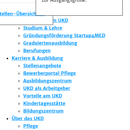
zur Ausgangsgröße.
Medizinische Fakultät
Die Institute des UKD
stellen-Übersicht
Forschung am UKD
Studium & Lehre
Gründungsförderung Startup4MED
Graduiertenausbildung
Berufungen
Karriere & Ausbildung
Stellenangebote
Bewerberportal Pflege
Ausbildungszentrum
UKD als Arbeitgeber
Vorteile am UKD
Kindertagesstätte
Bildungszentrum
Über das UKD
Pflege