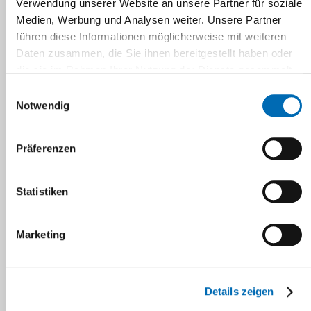
Verwendung unserer Website an unsere Partner für soziale
Medien, Werbung und Analysen weiter. Unsere Partner
führen diese Informationen möglicherweise mit weiteren
Der Bereich Projektmanagement Bau
Daten zusammen, die Sie ihnen bereitgestellt haben oder
unterstützt das Universitätsklinikum
die sie im Rahmen Ihrer Nutzung der Dienste gesammelt
Düsseldorf bei der Umsetzung von komplexen
haben.
Einwilligungsauswahl
Neubau- und Umbaumaßnahmen sowie im
Notwendig
Bereich der Bauinstandhaltung. Wir erbringen
für unseren Bauherrn vielfältige Leistungen im
Präferenzen
Bereich:
Statistiken
Projektentwicklung
Marketing
Projektsteuerung
Planung und Bauleitung
Bestandsaufnahme
Erstellen von CAD-Zeichnungen
Details zeigen