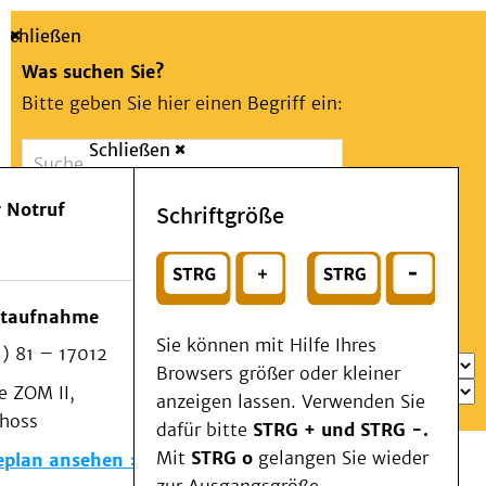
Schließen
Was suchen Sie?
Bitte geben Sie hier einen Begriff ein:
Schließen
Suche
Presse
Kontakt
Aa
Notfall
 Notruf
Schriftgröße
Menü
Suchen
Patienten & Besucher
oder
Kliniken/Institute/Zentren
Wählen Sie ein Thema für Ihren Schnelleinstieg
otaufnahme
Als Patient am UKD
Sie können mit Hilfe Ihres
) 81 – 17012
Beratung und Unterstützung
Browsers größer oder kleiner
 ZOM II,
Veranstaltungen
anzeigen lassen. Verwenden Sie
choss
Kommunikation im Medizinwesen (KIM)
dafür bitte
STRG + und STRG -.
Notfall
Mit
STRG o
gelangen Sie wieder
eplan ansehen
Forschung & Lehre