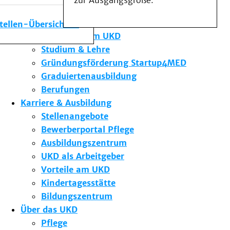
zur Ausgangsgröße.
Medizinische Fakultät
Die Institute des UKD
stellen-Übersicht
Forschung am UKD
Studium & Lehre
Gründungsförderung Startup4MED
Graduiertenausbildung
Berufungen
Karriere & Ausbildung
Stellenangebote
Bewerberportal Pflege
Ausbildungszentrum
UKD als Arbeitgeber
Vorteile am UKD
Kindertagesstätte
Bildungszentrum
Über das UKD
Pflege