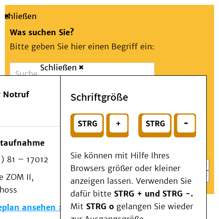
Schließen
Was suchen Sie?
Bitte geben Sie hier einen Begriff ein:
Schließen
Suche
Presse
Kontakt
Aa
Notfall
 Notruf
Schriftgröße
Menü
Suchen
Patienten & Besucher
oder
Kliniken/Institute/Zentren
Wählen Sie ein Thema für Ihren Schnelleinstieg
otaufnahme
Als Patient am UKD
Sie können mit Hilfe Ihres
) 81 – 17012
Beratung und Unterstützung
Browsers größer oder kleiner
 ZOM II,
Veranstaltungen
anzeigen lassen. Verwenden Sie
choss
Kommunikation im Medizinwesen (KIM)
dafür bitte
STRG + und STRG -.
Notfall
Mit
STRG o
gelangen Sie wieder
eplan ansehen
Forschung & Lehre